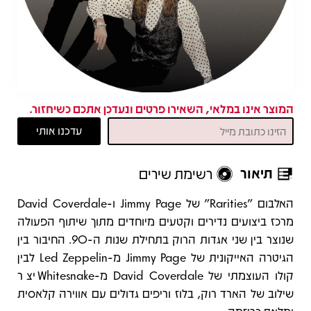
המוצר אינו במלאי, השאירו פרטים ונעדכן אתכם כשיחזור.
תיאור
רשימת שירים
תיאור
האלבום "Rarities" של Jimmy Page ו-David Coverdale
מרכז ביצועים נדירים וקטעים מיוחדים מתוך שיתוף הפעולה
שנוצר בין שני אגדות הרוק בתחילת שנות ה-90. החיבור בין
הגיטרה האייקונית של Jimmy Page מ-Led Zeppelin לבין
קולו העוצמתי של David Coverdale מ-Whitesnake יצר
שילוב של הארד רוק, בלוז וריפים גדולים עם אווירה קלאסית