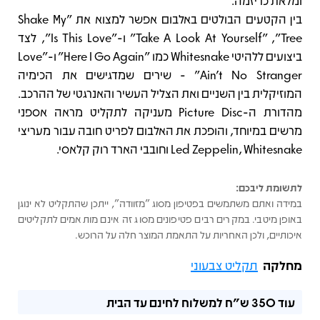
ומלאת כריזמה.
בין הקטעים הבולטים באלבום אפשר למצוא את "Shake My
Tree", ‏"Take A Look At Yourself" ו-"Is This Love", לצד
ביצועים ללהיטי Whitesnake כמו "Here I Go Again" ו-"Love
Ain't No Stranger" - שירים שמדגישים את הכימיה
המוזיקלית בין השניים ואת הצליל העשיר והאנרגטי של ההרכב.
מהדורת ה-Picture Disc מעניקה לתקליט מראה אספני
מרשים במיוחד, והופכת את האלבום לפריט חובה עבור מעריצי
Led Zeppelin, Whitesnake וחובבי הארד רוק קלאסי.
לתשומת ליבכם:
במידה ואתם משתמשים בפטיפון מסוג "מזוודה", ייתכן שהתקליט לא ינוגן
באופן מיטבי. במקרים רבים פטיפונים מסוג זה אינם מותאמים לתקליטים
איכותיים, ולכן האחריות על התאמת המוצר חלה על הרוכש.
מחלקה
תקליט צבעוני
עוד
350 ש"ח
למשלוח לחינם עד הבית