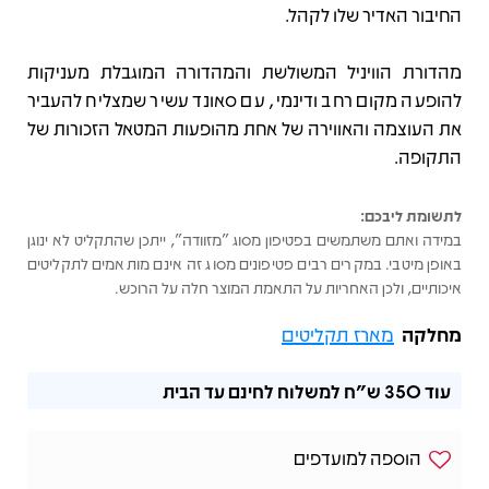
החיבור האדיר שלו לקהל.
מהדורת הוויניל המשולשת והמהדורה המוגבלת מעניקות
להופעה מקום רחב ודינמי, עם סאונד עשיר שמצליח להעביר
את העוצמה והאווירה של אחת מהופעות המטאל הזכורות של
התקופה.
לתשומת ליבכם:
במידה ואתם משתמשים בפטיפון מסוג "מזוודה", ייתכן שהתקליט לא ינוגן
באופן מיטבי. במקרים רבים פטיפונים מסוג זה אינם מותאמים לתקליטים
איכותיים, ולכן האחריות על התאמת המוצר חלה על הרוכש.
מחלקה
מארז תקליטים
עוד
350 ש"ח
למשלוח לחינם עד הבית
הוספה למועדפים