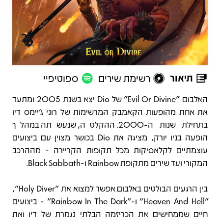
תיאור
רשימת שירים
ספוטיפיי
תיאור
האלבום "Evil Or Divine" של Dio יצא בשנת 2005 ומתעד
את אחת מהופעות הקאמבק המרשימות של רוני ג’יימס דיו
בתחילת שנות ה-2000. ההקלטה, שנעשתה במהלך
הופעה בניו יורק, מציגה את Dio בכושר מצוין עם ביצועים
עוצמתיים לקלאסיקות מכל תקופות הקריירה - מההרכב
המקורי ועד שירים מתקופת Rainbow ו-Black Sabbath.
בין הרגעים הבולטים באלבום אפשר למצוא את "Holy Diver",
‏"Heaven And Hell" ו-"Rainbow In The Dark" - ביצועים
חיים שממחישים את הכריזמה הבלתי נגמרת של דיו ואת