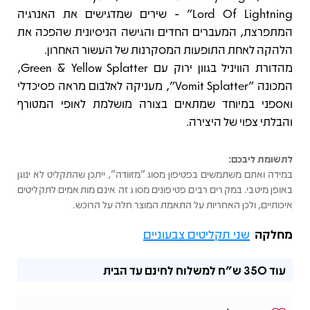
Lord Of Lightning" - שירים שמדגישים את האנרגיה
המתפרצת, המעברים החדים והגישה הניסיונית שהפכה את
הלהקה לאחת התופעות המסקרנות של העשור האחרון.
מהדורת הוויניל בגוון ירוק עם Green & Yellow Splatter,
המכונה "Vomit Splatter", מעניקה לאלבום מראה פסיכדלי
ואספני במיוחד שמתאים בצורה מושלמת לאופי המטורף
והבלתי צפוי של היצירה.
לתשומת ליבכם:
במידה ואתם משתמשים בפטיפון מסוג "מזוודה", ייתכן שהתקליט לא ינוגן
באופן מיטבי. במקרים רבים פטיפונים מסוג זה אינם מותאמים לתקליטים
איכותיים, ולכן האחריות על התאמת המוצר חלה על הרוכש.
מחלקה
שני תקליטים צבעוניים
עוד
350 ש"ח
למשלוח לחינם עד הבית