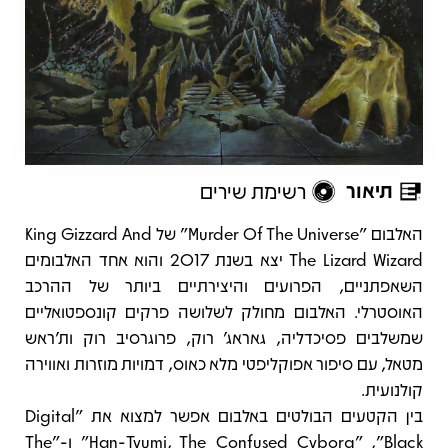
תיאור
רשימת שירים
תיאור
האלבום "Murder Of The Universe" של King Gizzard And
The Lizard Wizard יצא בשנת 2017 והוא אחד האלבומים
השאפתניים, הפרועים והיצירתיים ביותר של ההרכב
האוסטרלי. האלבום מחולק לשלושה פרקים קונספטואליים
שמשלבים פסיכדליה, גאראג' רוק, פרוגרסיב רוק ות'ראש
מטאל, עם סיפור אפוקליפטי מלא כאוס, דמויות מוזרות ואווירה
קולנועית.
בין הקטעים הבולטים באלבום אפשר למצוא את "Digital
Black", ‏"Han-Tyumi, The Confused Cyborg" ו-"The