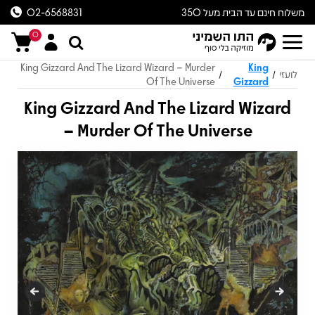
משלוח חינם עד הבית מעל 350
02-6568831
ש״ח
0
King Gizzard And The Lizard Wizard – Murder
King
לועזי
/
/
Of The Universe
Gizzard
King Gizzard And The Lizard Wizard
– Murder Of The Universe