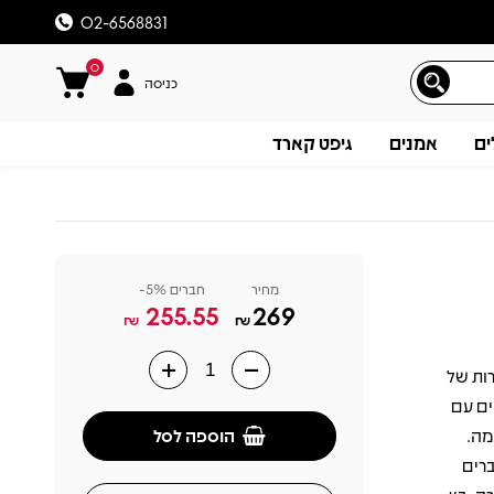
02-6568831
0
כניסה
ים
אמנים
גיפט קארד
מחיר
חברים 5%-
255.55
269
₪
₪
 חיות נדירות של
תיאור
ביים עם
הוספה לסל
מה.
עברים