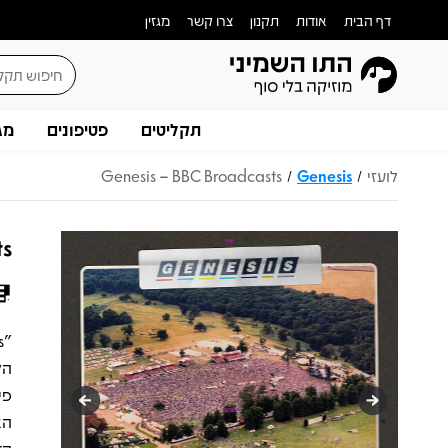
דף הבית
אודות
תקנון
צרו קשר
מגזין
תקליטים
פטיפונים
מג
לועזי
Genesis
Genesis – BBC Broadcasts
/
/
ts
פי