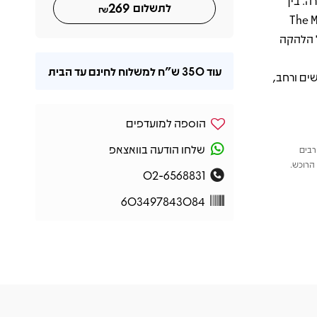
. בין
269
לתשלום
₪
Watcher Of The", את "The Musical
ם של הלהקה
עוד
350 ש"ח
למשלוח לחינם עד הבית
ים ורחב,
הוספה למועדפים
שלחו הודעה בוואצאפ
רבים
הרוכש.
02-6568831
603497843084