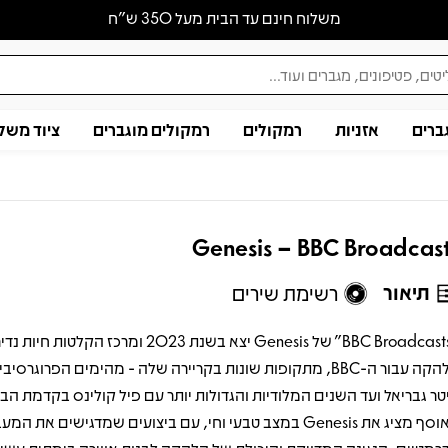
משלוח חינם עד הבית מעל 350 ש״ח
ברים
אזניות
רמקולים
רמקולים מוגברים
ציוד משל
Genesis – BBC Broadcas
תיאור
רשימת שירים
"BBC Broadcasts" של Genesis יצא בשנת 2023 ומרכז הקלטות
הלהקה עבור ה-BBC, מתקופות שונות בקריירה שלה - מהימים הפרוגרסי
טר גבריאל ועד השנים המלודיות והגדולות יותר עם פיל קולינס בקדמת הב
האוסף מציג את Genesis במצב טבעי וחי, עם ביצועים שמדגישים את המ