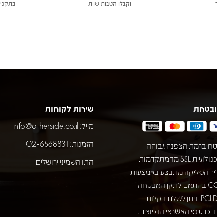
וקבלו הטבות שוות
בתקני 
ובטחת
שירות לקוחות
מייל:
info@otherside.co.il
הזמנות: 02-6568831
ח ברמת הצפנה גבוהה
באמצעות טכנולוגיית SSL מהמתקדמות
התו השמיני ירושלים
יך הסליקה מתבצע באמצעות
חברת COMAX בהתאם לתקן האבטחה
המחמיר PCI DSS. ניתן לשלם בקלות
 כרטיסי האשראי הנפוצים.