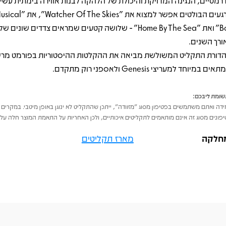
רמטיים, הנגינה המדויקת והיכולת של הלהקה לבנות אווירה בימתית עשירה
הרגעים הבולטים אפשר למצוא את " Skies
Box" ואת "Home By The Sea" - שלושה קטעים שמראים צדדים שוני
ורך השנים.
דורת התקליט המשולשת מביאה את ההקלטות ההיסטוריות בפורמט מרש
ים במיוחד למעריצי Genesis ולאספני רוק מתקדם.
ומת ליבכם:
דה ואתם משתמשים בפטיפון מסוג "מזוודה", ייתכן שהתקליט לא ינוגן באופן מיטבי. במקרים 
פונים מסוג זה אינם מותאמים לתקליטים איכותיים, ולכן האחריות על התאמת המוצר חלה על 
חלקה
מארז תקליטים