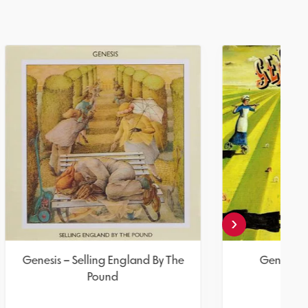
‹
mino?
Genesis – Selling England By The
Pound