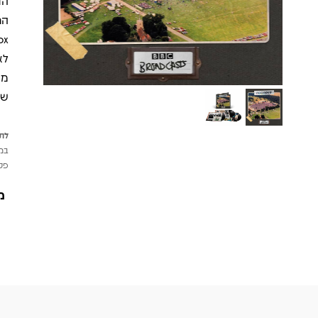
הד
לא
מה
שמתא
לתש
במי
פטי
מ