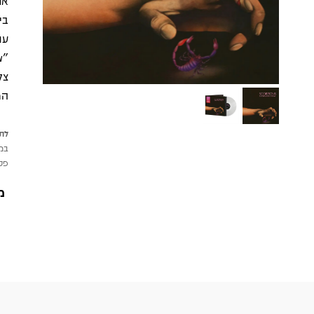
את
צל
המ
לתש
במי
פטי
מ