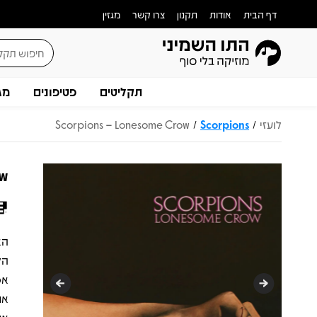
דף הבית
אודות
תקנון
צרו קשר
מגזין
תקליטים
פטיפונים
מג
לועזי
Scorpions
Scorpions – Lonesome Crow
/
/
ow
הל
אפ
את