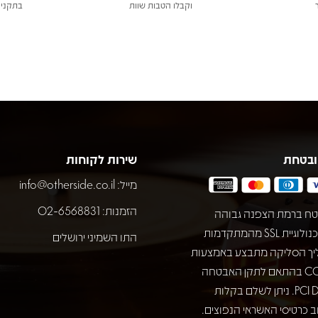
וקבלו הטבות שוות
בתקני 
ובטחת
שירות לקוחות
מייל:
info@otherside.co.il
הזמנות: 02-6568831
ח ברמת הצפנה גבוהה
באמצעות טכנולוגיית SSL מהמתקדמות
התו השמיני ירושלים
יך הסליקה מתבצע באמצעות
חברת COMAX בהתאם לתקן האבטחה
המחמיר PCI DSS. ניתן לשלם בקלות
 כרטיסי האשראי הנפוצים.