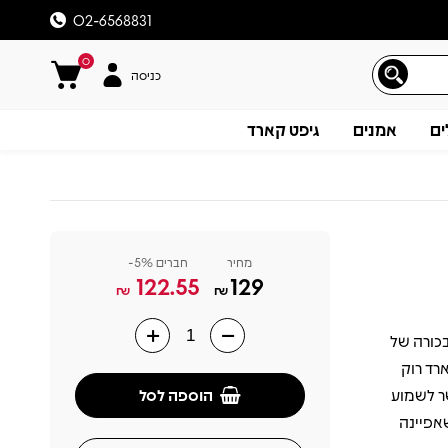
02-6568831
0
כניסה
ים
אמנים
גיפט קארד
מחיר
חברים 5%-
122.55
129
₪
₪
ת 1972 והוא אלבום הבכורה של
תיאור
רד רוק
הוספה לסל
ר לשמוע
אפיינה