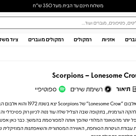
משלוח חינם עד הבית מעל 350 ש״ח
ברים
אזניות
רמקולים
רמקולים מוגברים
ציוד משל
Scorpions – Lonesome Cr
תיאור
רשימת שירים
ספוטיפיי
האלבום "Lonesome Crow" של Scorpions יצא בשנ
הקה הגרמנית, בתקופה שבה הצליל שלה עוד נטה לכיוון רוק פסיכדלי והא
ל יותר מהסאונד המלודי שהפך אותה למפורסמת בהמשך. כבר כאן אפש
 עבודת הגיטרות הסוחפת, האווירה המסתורית והשאפתנות המוזיקלית ש