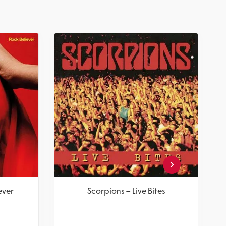
‹
ever
Scorpions – Live Bites