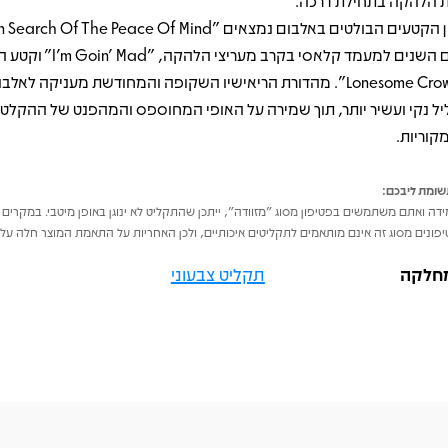
 הלהקה בתחילת דרכה.
עם השנים למעמד קלאסי בקרב מעריצי הלהקה, 
"Lonesome Crow". מהדורת הריאישיו השקופה והמחודשת מעניקה לאלב
יל נקי ועשיר יותר, תוך שמירה על האופי המחוספס והמהפנט של ההקלטו
קוריות.
ומת ליבכם:
דה ואתם משתמשים בפטיפון מסוג "מזוודה", ייתכן שהתקליט לא ינוגן באופן מיטבי. במקרים 
פונים מסוג זה אינם מותאמים לתקליטים איכותיים, ולכן האחריות על התאמת המוצר חלה על 
חלקה
תקליט צבעוני