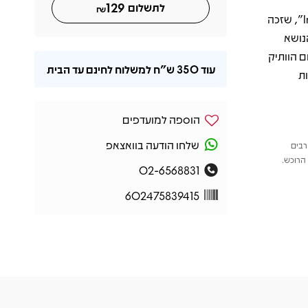
129
לתשלום
₪
בין הקטעים הבולטים באלבום נמצאים "In Search Of The Peace Of Mind", שזכה
"I'm Goin' Mad" וקטע הנושא
ום הוותיק
עוד
350 ש"ח
למשלוח לחינם עד הבית
ת
הוספה למועדפים
שלחו הודעה בוואצאפ
רבים
הרוכש.
02-6568831
602475839415