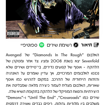
תיאור
רשימת שירים
ספוטיפיי
תיאור
האלבום "Diamonds In The Rough" של Avenged
Sevenfold יצא בשנת 2008 ומציג צד אחר ומסקרן של
הלהקה - אוסף של קטעים נדירים, בי־סיידים ושירים שלא
נכנסו לאלבומים המרכזיים, אך עדיין שומרים על האנרגיה
והזהות הייחודית של ההרכב. במקום להרגיש כמו אוסף
שאריות, האלבום מצליח לעמוד כיצירה מלאה שמבליטה את
היצירתיות והטווח המוזיקלי של הלהקה בתקופת השיא שלה.
שירים כמו "Crossroads", ‏"Until The End" ו-"Demons"
משלבים בין מלודיות גדולות, ריפים כבדים ואווירה דרמטית