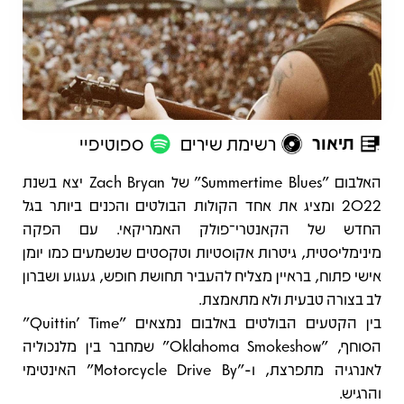
תיאור
רשימת שירים
ספוטיפיי
תיאור
האלבום "Summertime Blues" של Zach Bryan יצא בשנת
2022 ומציג את אחד הקולות הבולטים והכנים ביותר בגל
החדש של הקאנטרי־פולק האמריקאי. עם הפקה
מינימליסטית, גיטרות אקוסטיות וטקסטים שנשמעים כמו יומן
אישי פתוח, בראיין מצליח להעביר תחושת חופש, געגוע ושברון
לב בצורה טבעית ולא מתאמצת.
בין הקטעים הבולטים באלבום נמצאים "Quittin’ Time"
הסוחף, "Oklahoma Smokeshow" שמחבר בין מלנכוליה
לאנרגיה מתפרצת, ו-"Motorcycle Drive By" האינטימי
והרגיש.