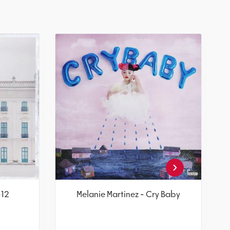
‹
tals
Melanie Martinez – K-12