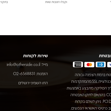
וקבלו הטבות שוות
בתקני 
ובטחת
שירות לקוחות
מייל:
info@otherside.co.il
הזמנות: 02-6568831
ח ברמת הצפנה גבוהה
באמצעות טכנולוגיית SSL מהמתקדמות
התו השמיני ירושלים
יך הסליקה מתבצע באמצעות
חברת COMAX בהתאם לתקן האבטחה
המחמיר PCI DSS. ניתן לשלם בקלות
 כרטיסי האשראי הנפוצים.