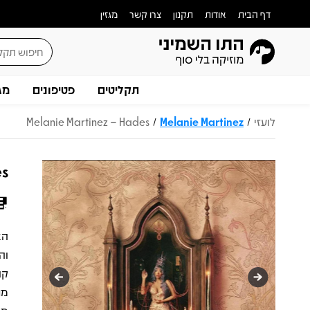
דף הבית
אודות
תקנון
צרו קשר
מגזין
תקליטים
פטיפונים
מג
לועזי
Melanie Martinez
Melanie Martinez – Hades
/
/
es
וה
קו
מת