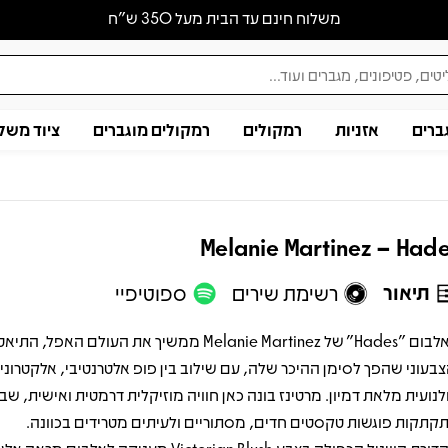
משלוח חינם עד הבית מעל 350 ש״ח
ברים
אזניות
רמקולים
רמקולים מוגברים
ציוד משל
Melanie Martinez – Had
תיאור
רשימת שירים
ספוטיפיי
האלבום "Hades" של Melanie Martinez ממשיך את העולם האפל, הת
צבעוני שהפך לסימן ההיכר שלה, עם שילוב בין פופ אלטרנטיבי, אלקטרוניק
לנועית מלאת דמיון. מרטינז בונה כאן חוויה מוזיקלית דרמטית ואישית, שב
קתקות פוגשות טקסטים חדים, מסתוריים ולעיתים מטרידים בכוונה.