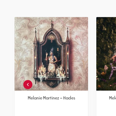
צבע כחול
Melanie Martinez – Hades
שני תקליטים צבעוניים
מחיר
חברים 5% -
179.55
189
₪
₪
הוספה לסל
›
Mel