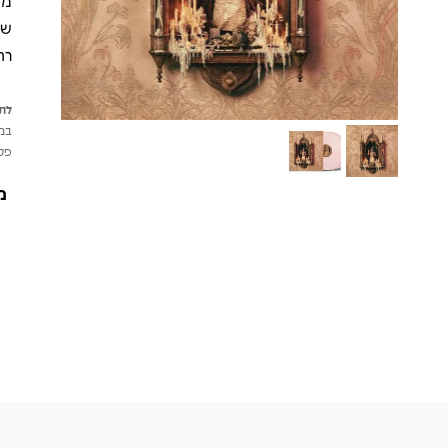
רח
לתש
במי
פטי
מ