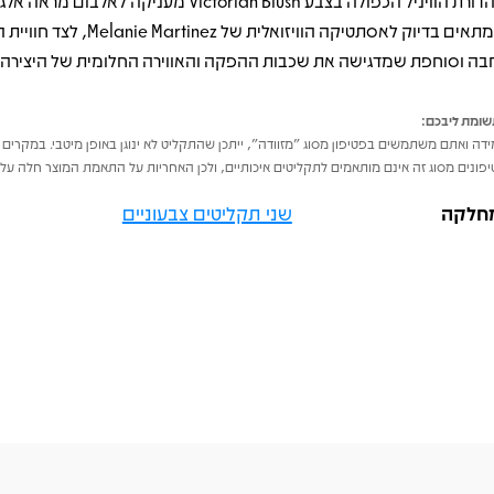
מהדורת הוויניל הכפולה בצבע Victorian Blush מעניקה לאלבו
שמתאים בדיוק לאסתטיקה הוויזואלית של nie Martinez
בה וסוחפת שמדגישה את שכבות ההפקה והאווירה החלומית של היצירה.
ומת ליבכם:
דה ואתם משתמשים בפטיפון מסוג "מזוודה", ייתכן שהתקליט לא ינוגן באופן מיטבי. במקרים 
פונים מסוג זה אינם מותאמים לתקליטים איכותיים, ולכן האחריות על התאמת המוצר חלה על 
חלקה
שני תקליטים צבעוניים