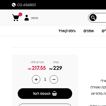
02-6568831
0
כניסה
ים
אמנים
גיפט קארד
מחיר
חברים 5%-
217.55
229
₪
₪
יאטרלי
תיאור
ה ואווירה
הוספה לסל
ה מלודיות