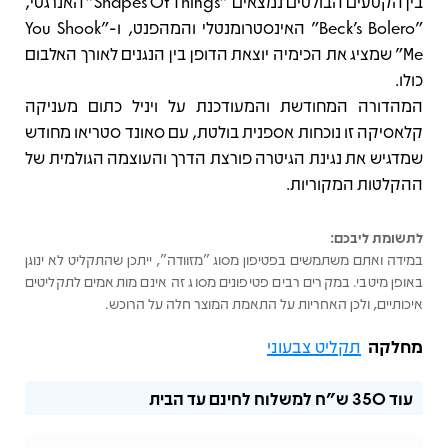
בין הקטעים הבולטים נמצאים "Shapes Of Things" האנרגטי,
"Beck’s Bolero" האינסטרומנטלי והמהפנט, ו-"You Shook
Me" שמציג את הכימיה יוצאת הדופן בין הנגנים לאורך האלבום
כולו.
המהדורה המחודשת והמעודכנת על ויניל כתום מעניקה
קלאסיקה זו נוכחות אספנית בולטת, עם סאונד סטריאו מחודש
שמדגיש את נגינת הגיטרה פורצת הדרך והעוצמה הגולמית של
ההקלטות המקוריות.
לתשומת ליבכם:
במידה ואתם משתמשים בפטיפון מסוג "מזוודה", ייתכן שהתקליט לא ינוגן
באופן מיטבי. במקרים רבים פטיפונים מסוג זה אינם מותאמים לתקליטים
איכותיים, ולכן האחריות על התאמת המוצר חלה על הרוכש.
מחלקה
תקליט צבעוני
עוד
350 ש"ח
למשלוח לחינם עד הבית