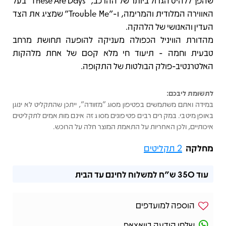
שהפך ללהיט הגדול ביותר של ההרכב, "These Are Days" בעל
האווירה המלודית והמרימה, ו-"Trouble Me" שמציג את הצד
העדין והאנושי של הלהקה.
מהדורת הוויניל הכפולה מעניקה להופעה תחושת מרחב
טבעית וחמה - תיעוד חי מלא קסם של אחת מלהקות
האלטרנטיב-פולק הבולטות של התקופה.
לתשומת ליבכם:
במידה ואתם משתמשים בפטיפון מסוג "מזוודה", ייתכן שהתקליט לא ינוגן
באופן מיטבי. במקרים רבים פטיפונים מסוג זה אינם מותאמים לתקליטים
איכותיים, ולכן האחריות על התאמת המוצר חלה על הרוכש.
מחלקה
2 תקליטים
עוד
350 ש"ח
למשלוח לחינם עד הבית
הוספה למועדפים
שלחו הודעה בוואצאפ