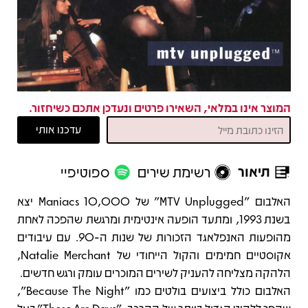
המוצר אינו במלאי, השאירו פרטים ונעדכן אתכם כשיחזור.
תיאור
רשימת שירים
ספוטיפיי
תיאור
האלבום "MTV Unplugged" של 10,000 Maniacs יצא
בשנת 1993, ומתעד הופעה אינטימית ומרגשת שהפכה לאחת
מהופעות האנפלאגד הזכורות של שנות ה-90. עם עיבודים
אקוסטיים חמימים והקול הייחודי של Natalie Merchant,
הלהקה מצליחה להעניק לשירים המוכרים עומק ורגש חדשים.
האלבום כולל ביצועים בולטים כמו "Because The Night",