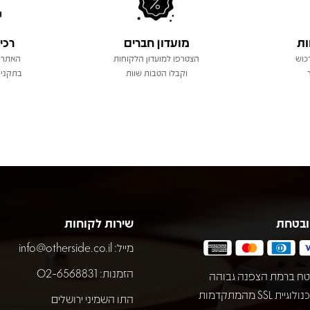
ות
מועדון חברים
רכי
כוש
הצטרפו למועדון הלקוחות
האתר 
וקבלו הטבות שוות
בתקני 
ובטחת
שירות לקוחות
מייל:
info@otherside.co.il
הזמנות: 02-6568831
ח ברמת הצפנה גבוהה
באמצעות טכנולוגיית SSL מהמתקדמות
התו השמיני ירושלים