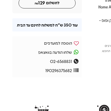
ך לאחד
129
לתשלום
₪
 בתולדות הרוק, לצד "Right Down The Line" ו-"Home And
 ופופ -
עוד
350 ש"ח
למשלוח לחינם עד הבית
הוספה למועדפים
רבים
הרוכש.
שלחו הודעה בוואצאפ
02-6568831
190296375682