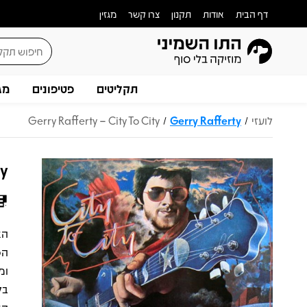
דף הבית
אודות
תקנון
צרו קשר
מגזין
תקליטים
פטיפונים
מג
לועזי
Gerry Rafferty
Gerry Rafferty – City To City
/
/
ty
בל