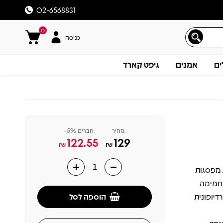
02-6568831
0
כניסה
ים
אמנים
גיפט קארד
מחיר
חברים 5%-
122.55
129
₪
₪
שנת 1978, ונחשב לאחת מפסגות
תיאור
הפקה חמימה
הוספה לסל
ת רדיופונית