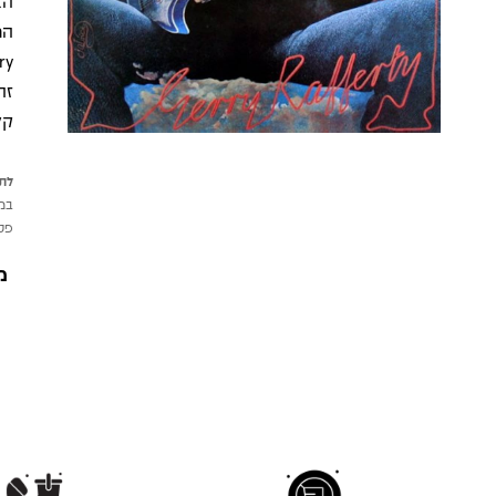
Dry", שמציגים את הסגנון המ
זה
קל
לתש
במי
פטי
מ