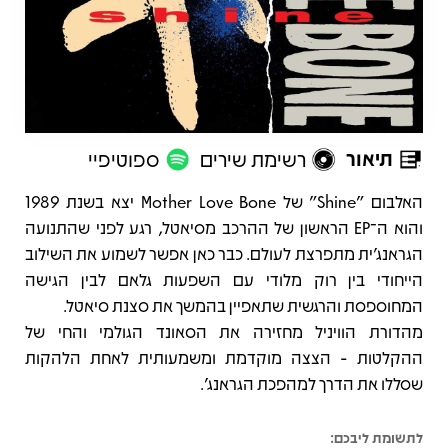
תיאור
רשימת שירים
ספוטיפיי
תיאור
האלבום "Shine" של Mother Love Bone יצא בשנת 1989
והוא ה־EP הראשון של ההרכב מסיאטל, רגע לפני שהתנועה
הגראנג’ית מתפרצת לעולם. כבר כאן אפשר לשמוע את השילוב
הייחודי בין רוק מלודי עם השפעות גלאם לבין הגישה
המחוספסת והרגשית שתאפיין בהמשך את סצנת סיאטל.
מהדורת הוויניל מחזירה את הסאונד הגולמי והחי של
ההקלטות - הצצה מוקדמת ומשמעותית לאחת הלהקות
שסללו את הדרך למהפכת הגראנג’.
לתשומת ליבכם: