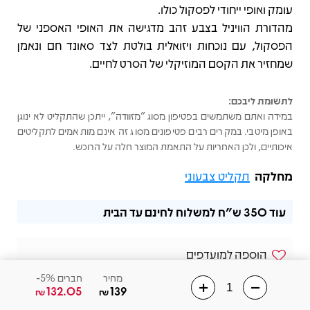
עומק ואופי ייחודי לפסקול כולו.
מהדורת הוויניל בצבע זהב מדגישה את האופי האספני של
הפסקול, עם נוכחות ויזואלית בולטת לצד סאונד חם ונאמן
שמחזיר את הקסם המוזיקלי של הסרט לחיים.
לתשומת ליבכם:
במידה ואתם משתמשים בפטיפון מסוג "מזוודה", ייתכן שהתקליט לא ינוגן
באופן מיטבי. במקרים רבים פטיפונים מסוג זה אינם מותאמים לתקליטים
איכותיים, ולכן האחריות על התאמת המוצר חלה על הרוכש.
מחלקה
תקליט צבעוני
עוד
350 ש"ח
למשלוח לחינם עד הבית
הוספה למועדפים
מחיר
חברים 5%-
שלחו הודעה בוואצאפ
132.05
139
₪
₪
02-6568831