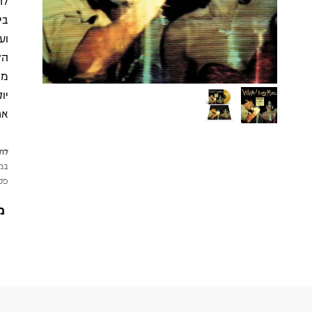
לח
הל
יו
אח
לתש
במי
פטי
מ