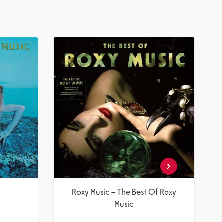
‹
n
Roxy Music – Siren