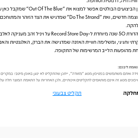
וויה חיה, דרמטית וסוחפת.
בין הביצועים הבולטים אפשר למצוא את "Out Of The Blue"
ועוצמה חדשים, ואת "Do The Strand" שמדגיש את הצד הזוהר והמתוח
הקה.
מהדורת 50 שנה מיוחדת ל-Record Store Day על ויניל זהב 
קרתי וחגיגי, ומשלימה חוויית האזנה שמדגישה את הברק, האלגנטיות והאנ
ת מהופעות הלייב המרשימות של התקופה.
ומת ליבכם:
דה ואתם משתמשים בפטיפון מסוג "מזוודה", ייתכן שהתקליט לא ינוגן באופן מיטבי. במקרים 
פונים מסוג זה אינם מותאמים לתקליטים איכותיים, ולכן האחריות על התאמת המוצר חלה על 
חלקה
תקליט צבעוני