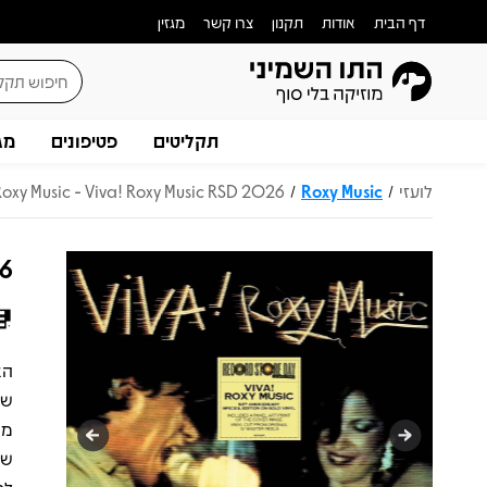
דף הבית
אודות
תקנון
צרו קשר
מגזין
תקליטים
פטיפונים
מג
לועזי
Roxy Music
Roxy Music - Viva! Roxy Music RSD 2026
/
/
26
שמ
מח
שמ