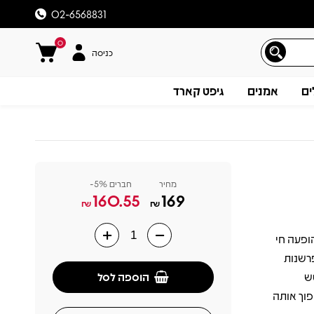
02-6568831
0
כניסה
ים
אמנים
גיפט קארד
מחיר
חברים 5%-
160.55
169
₪
₪
שנת 1976 והוא אלבום הופעה חי
תיאור
רשנות
הוספה לסל
ש
וך אותה