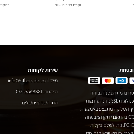
וקבלו הטבות שוות
בתקני 
ובטחת
שירות לקוחות
מייל:
info@otherside.co.il
הזמנות: 02-6568831
ח ברמת הצפנה גבוהה
באמצעות טכנולוגיית SSL מהמתקדמות
התו השמיני ירושלים
יך הסליקה מתבצע באמצעות
חברת COMAX בהתאם לתקן האבטחה
המחמיר PCI DSS. ניתן לשלם בקלות
 כרטיסי האשראי הנפוצים.