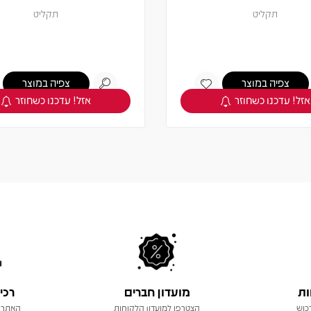
תקליט
תקליט
מחיר
חברים 5% -
122.55
129
₪
₪
צפיה במוצר
הוספה לסל
אזל! עדכנו כשחוזר
ות
מועדון חברים
רכי
כוש
הצטרפו למועדון הלקוחות
האתר 