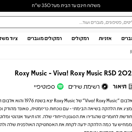
משלוח חינם עד הבית מעל 350 ש״ח
ברים
אזניות
רמקולים
רמקולים מוגברים
ציוד משל
Roxy Music - Viva! Roxy Music RSD 20
תיאור
רשימת שירים
ספוטיפיי
האלבום "Viva! Roxy Music" של Roxy Music יצא ב
ציג את הלהקה בשיאה הבימתי - עם נוכחות כריזמטית, סאונד מהודק ופ
ודשת לחומרים שהגדירו את הסגנון הייחודי שלה. זהו תיעוד אנרגטי ומלוט
מחיש עד כמה הלהקה ידעה לקחת את האסתטיקה האולפנית שלה ולהפ