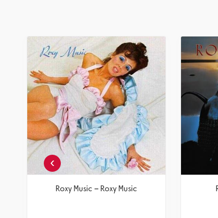
Roxy Music – For Your Pleasure
תקליט
מחיר
חברים 5% -
122.55
129
₪
₪
הוספה לסל
›
Ro