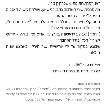
"אני זמרת חתונות, אשכרה ַחַ ָּבּ ר".
את מרבית שירי האלבום כתבו דני שושן, ושלמה כישור. האלבום
הופק ע״י יהודה קיסר והמעבד
המוזיקלי חיים חדד, וכלל גם את הלהיטים "עלם חמודות",
ו"רוברטו" הידוע בגרסתו Espera
)"חכי"( שבוצע לראשונה בארץ ע"י אריס סאן ב.1971- חידוש
לשיר ")הכל( בגלל האהבה",
שבוצע במקור על ידי שלישיית גשר הירקון באמצע שנות
ה.60-
ויניל צבעוני 180 גרם
כולל אינסרט עם מילות השירים
לתשומת ליבכם:
במידה ואתם משתמשים בפטיפון מסוג "מזוודה", ייתכן שהתקליט לא ינוגן
באופן מיטבי. במקרים רבים פטיפונים מסוג זה אינם מותאמים לתקליטים
איכותיים, ולכן האחריות על התאמת המוצר חלה על הרוכש.