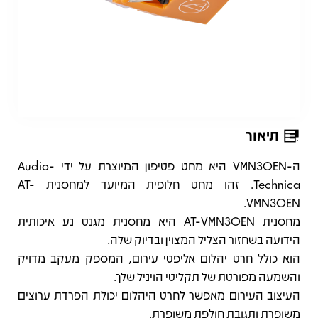
תיאור
תיאור
ה-VMN30EN היא מחט פטיפון המיוצרת על ידי Audio-
Technica. זהו מחט חלופית המיועד למחסנית AT-
VMN30EN.
מחסנית AT-VMN30EN היא מחסנית מגנט נע איכותית
הידועה בשחזור הצליל המצוין ובדיוק שלה.
הוא כולל חרט יהלום אליפטי עירום, המספק מעקב מדויק
והשמעה מפורטת של תקליטי הויניל שלך.
העיצוב העירום מאפשר לחרט היהלום יכולת הפרדת ערוצים
משופרת ותגובת חולפת משופרת.