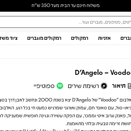
משלוח חינם עד הבית מעל 350 ש״ח
ברים
אזניות
רמקולים
רמקולים מוגברים
ציוד משל
D'Angelo – Vood
תיאור
רשימת שירים
ספוטיפיי
האלבום "Voodoo" של D'Angelo יצא בשנת 2000 ונחשב לאבן דר
יאו-סול, עם סאונד חם, עמוק ואורגני שמרגיש כמעט חי בכל רגע. האלבום
ל, פאנק וגרוב איטי וממכר, עם הפקה עשירה ונגינה חופשית שמעניקה לכ
ושת זרימה טבעית ובלתי מתאמצת.