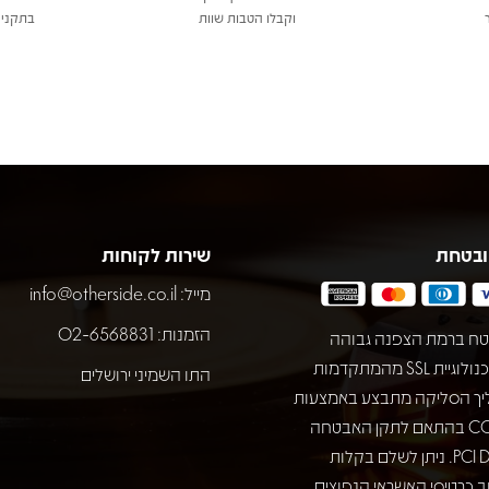
וקבלו הטבות שוות
בתקני 
ובטחת
שירות לקוחות
מייל:
info@otherside.co.il
הזמנות: 02-6568831
ח ברמת הצפנה גבוהה
באמצעות טכנולוגיית SSL מהמתקדמות
התו השמיני ירושלים
יך הסליקה מתבצע באמצעות
חברת COMAX בהתאם לתקן האבטחה
המחמיר PCI DSS. ניתן לשלם בקלות
 כרטיסי האשראי הנפוצים.