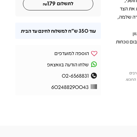
Unt)" האינטימי והחושני,
179
לתשלום
₪
שה הישירה, ו-"Send It On" שמציג את הצד
רה שלמה,
עוד
350 ש"ח
למשלוח לחינם עד הבית
ן
ום נוכחות
הוספה למועדפים
שלחו הודעה בוואצאפ
רבים
02-6568831
הרוכש.
602488290043