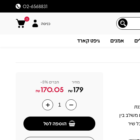
02-6568831
0
כניסה
ים
אמנים
גיפט קארד
מחיר
חברים 5%-
170.05
179
₪
₪
ך בסצנת
תיאור
 משלב בין
הוספה לסל
ל שיר