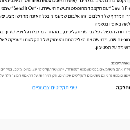
בין הקטעים הבולטים נמצאים "itled (How Does It Feel
"Devil’s Pie" עם הקצב המחוספס והגי
ך והמרחף של האלבום. זהו אלבום שמעמיק בכל האזנה מחדש ומציג יצי
אה באופי ובנשמה.
הדורה הכפולה על גבי שני תקליטים, במהדורה מוגבלת על ויניל שקוף בגוו
ור-נחושת, מדגישה את הצליל החם והעמוק של ההקלטות ומעניקה לאלב
שימה על הפטיפון.
ומת ליבכם:
דה ואתם משתמשים בפטיפון מסוג "מזוודה", ייתכן שהתקליט לא ינוגן באופן מיטבי. במקרים 
פונים מסוג זה אינם מותאמים לתקליטים איכותיים, ולכן האחריות על התאמת המוצר חלה על 
חלקה
שני תקליטים צבעוניים