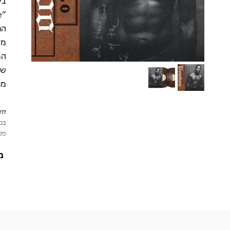
הר
מל
המ
שח
מר
לתש
במי
פטי
מ