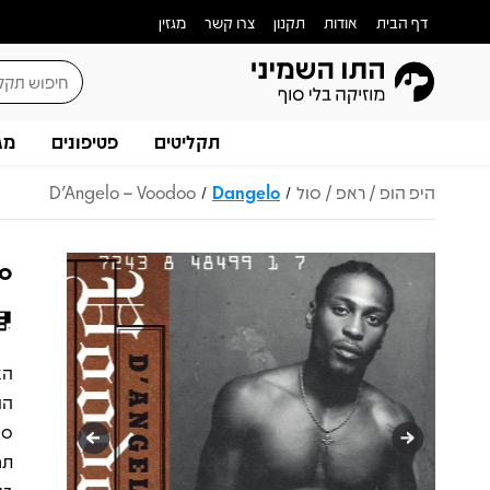
דף הבית
אודות
תקנון
צרו קשר
מגזין
תקליטים
פטיפונים
מג
היפ הופ / ראפ / סול
Dangelo
D'Angelo – Voodoo
/
/
oo
הנ
סו
תח