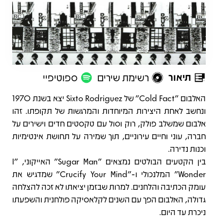
תיאור
רשימת שירים
ספוטיפיי
תיאור
האלבום "Cold Fact" של Sixto Rodriguez יצא בשנת 1970
ונחשב לאחת היצירות המיוחדות והמרגשות של תקופתו. זהו
אלבום שמשלב פולק, רוק וסול עם טקסטים חדים וישירים על
חברה, עוני וחיים עירוניים, תוך שמירה על תחושת אינטימיות
וכנות נדירה.
בין הקטעים הבולטים נמצאים "Sugar Man" האייקוני, "I
Wonder" המלנכולי ו-"Crucify Your Mind" שמדגיש את
עומק הכתיבה והלחנים. למרות שבזמן יציאתו לא זכה להצלחה
גדולה, האלבום הפך עם השנים לקלאסיקה פולחנית והשפעתו
ניכרת עד היום.