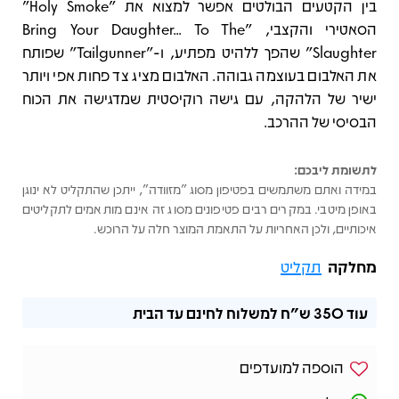
בין הקטעים הבולטים אפשר למצוא את "Holy Smoke"
הסאטירי והקצבי, "Bring Your Daughter... To The
Slaughter" שהפך ללהיט מפתיע, ו-"Tailgunner" שפותח
את האלבום בעוצמה גבוהה. האלבום מציג צד פחות אפי ויותר
ישיר של הלהקה, עם גישה רוקיסטית שמדגישה את הכוח
הבסיסי של ההרכב.
לתשומת ליבכם:
במידה ואתם משתמשים בפטיפון מסוג "מזוודה", ייתכן שהתקליט לא ינוגן
באופן מיטבי. במקרים רבים פטיפונים מסוג זה אינם מותאמים לתקליטים
איכותיים, ולכן האחריות על התאמת המוצר חלה על הרוכש.
מחלקה
תקליט
עוד
350 ש"ח
למשלוח לחינם עד הבית
הוספה למועדפים