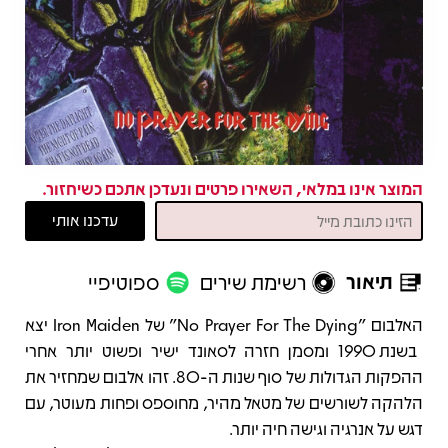
המוצר אינו במלאי, השאירו פרטים ונעדכן אתכם כשיחזור.
תיאור
רשימת שירים
ספוטיפיי
תיאור
האלבום "No Prayer For The Dying" של Iron Maiden יצא
בשנת 1990 ומסמן חזרה לסאונד ישיר ופשוט יותר אחרי
ההפקות הגדולות של סוף שנות ה-80. זהו אלבום שמחזיר את
הלהקה לשורשים של מטאל מהיר, מחוספס ופחות מעוטר, עם
דגש על אנרגיה וגישה חיה יותר.