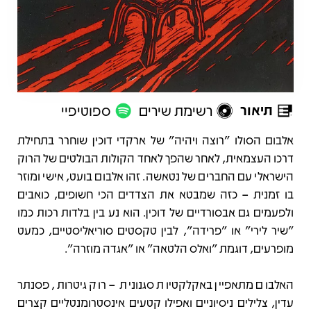
תיאור
רשימת שירים
ספוטיפיי
תיאור
אלבום הסולו "רוצה ויהיה" של ארקדי דוכין שוחרר בתחילת
דרכו העצמאית, לאחר שהפך לאחד הקולות הבולטים של הרוק
הישראלי עם החברים של נטאשה. זהו אלבום בועט, אישי ומוזר
בו זמנית – כזה שמבטא את הצדדים הכי חשופים, כואבים
ולפעמים גם אבסורדיים של דוכין. הוא נע בין בלדות רכות כמו
"שיר לירי" או "פרידה", לבין טקסטים סוריאליסטיים, כמעט
מופרעים, דוגמת "ואלס הלטאה" או "אגדה מוזרה".
האלבום מתאפיין באקלקטיות סגנונית – רוק גיטרות, פסנתר
עדין, צלילים ניסיוניים ואפילו קטעים אינסטרומנטליים קצרים