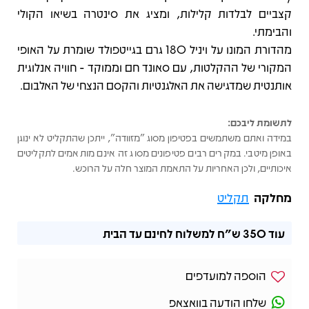
קצביים לבלדות קלילות, ומציג את סינטרה בשיאו הקולי
והבימתי.
מהדורת המונו על ויניל 180 גרם בגייטפולד שומרת על האופי
המקורי של ההקלטות, עם סאונד חם וממוקד - חוויה אנלוגית
אותנטית שמדגישה את האלגנטיות והקסם הנצחי של האלבום.
לתשומת ליבכם:
במידה ואתם משתמשים בפטיפון מסוג "מזוודה", ייתכן שהתקליט לא ינוגן
באופן מיטבי. במקרים רבים פטיפונים מסוג זה אינם מותאמים לתקליטים
איכותיים, ולכן האחריות על התאמת המוצר חלה על הרוכש.
מחלקה
תקליט
עוד
350 ש"ח
למשלוח לחינם עד הבית
הוספה למועדפים
שלחו הודעה בוואצאפ