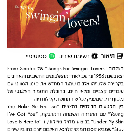
תיאור
רשימת שירים
ספוטיפיי
תיאור
האלבום "Songs For Swingin' Lovers!" של Frank Sinatra
יצא בשנת 1956 ונחשב לאחד מהאלבומים החשובים והאהובים
בקריירה שלו. זהו אלבום שמגדיר מחדש את סגנון הסווינג עם
עיבודים קצביים ומלאי חיים, בהובלת התזמור האלגנטי של
נלסון רידל, שמעניק לכל שיר תחושת קלילות וזוהר.
בין הקטעים הבולטים נמצאים "You Make Me Feel So
Young" עם האנרגיה השמחה והמדבקת, "I’ve Got You
Under My Skin" בביצוע מדויק ואייקוני, ו-"Love Is Here to
Stay" שמביא קסם רומנטי קלאסי. האלבום זורם בחן בין שירים