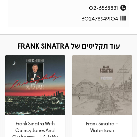
02-6568831
602478949104
עוד תקליטים של FRANK SINATRA
Frank Sinatra With
Frank Sinatra –
Quincy Jones And
Watertown
Orchestra – L.A. Is My