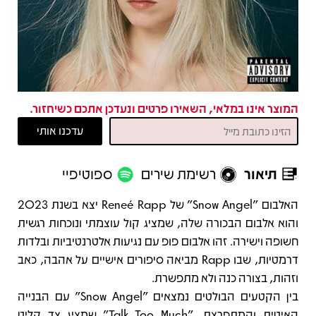
המוצר אינו במלאי, השאירו פרטים ונעדכן אתכם כשיחזור.
תיאור
רשימת שירים
ספוטיפיי
תיאור
האלבום "Snow Angel" של Reneé Rapp יצא בשנת 2023
והוא אלבום הבכורה שלה, שמציג קול עוצמתי ונוכחות רגשית
חשופה וישירה. זהו אלבום פופ עם נגיעות אלטרנטיביות ובלדות
דרמטיות, שבו Rapp מביאה סיפורים אישיים על אהבה, כאב
וזהות, בצורה כנה ולא מתפשרת.
בין הקטעים הבולטים נמצאים "Snow Angel" עם הבנייה
האיטית והמתפרצת, "Talk Too Much" שמציג צד קליט