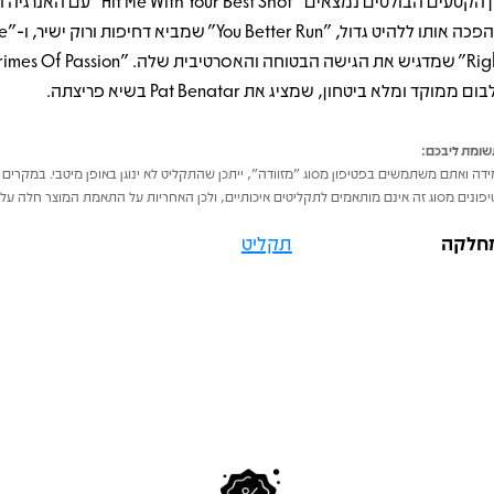
בין הקטעים הבולטים נמצאים "With Your Best Shot
שהפכה אותו
ום ממוקד ומלא ביטחון, שמציג את Pat Benatar בשיא פריצתה.
ומת ליבכם:
דה ואתם משתמשים בפטיפון מסוג "מזוודה", ייתכן שהתקליט לא ינוגן באופן מיטבי. במקרים 
פונים מסוג זה אינם מותאמים לתקליטים איכותיים, ולכן האחריות על התאמת המוצר חלה על 
חלקה
תקליט