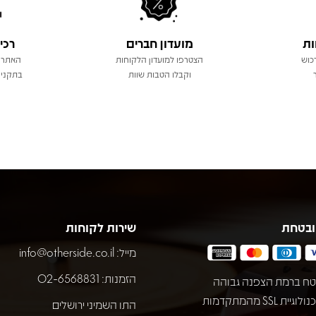
ות
מועדון חברים
רכי
כוש
הצטרפו למועדון הלקוחות
האתר 
וקבלו הטבות שוות
בתקני 
ובטחת
שירות לקוחות
מייל:
info@otherside.co.il
הזמנות: 02-6568831
ח ברמת הצפנה גבוהה
באמצעות טכנולוגיית SSL מהמתקדמות
התו השמיני ירושלים