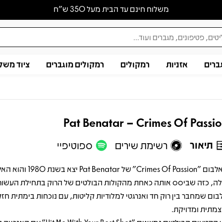
משלוח חינם עד הבית מעל 350 ש״ח
ברים
אזניות
רמקולים
רמקולים מוגברים
ציוד משל
Pat Benatar – Crimes Of Passi
תיאור
רשימת שירים
ספוטיפיי
האלבום "Crimes Of Passion" של atar
ה, כזה שביסס אותה כאחת מהקולות הבולטים של הרוק בתחילת העשור. 
בום שמחבר בין רוק חד ואנרגטי למלודיות קליטות, עם נוכחות בימתית חז
צמתית ומדויקת.