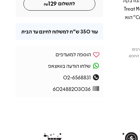
Hit Me " עם האנרגיה המדבקת
129
לתשלום
₪
 ללהיט גדול, "You Better Run" שמביא דחיפות ורוק ישיר, ו-"Treat Me
Right" שמדגיש את הגישה הבטוחה והאסרטיבית שלה. "Crimes Of Passion" הוא
עוד
350 ש"ח
למשלוח לחינם עד הבית
רבים
הוספה למועדפים
הרוכש.
שלחו הודעה בוואצאפ
02-6568831
602488203036