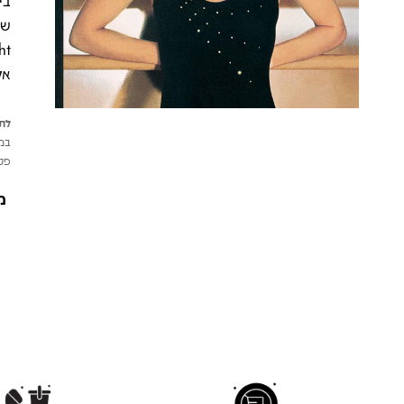
אלב
לתש
במי
פטי
מ