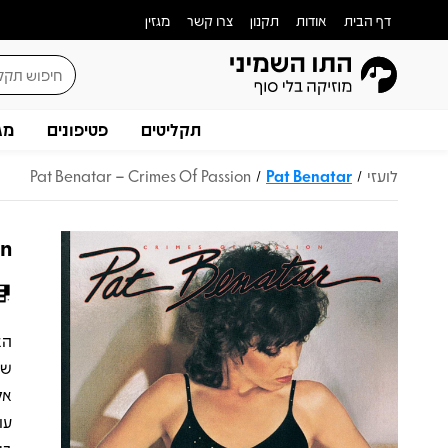
דף הבית
אודות
תקנון
צרו קשר
מגזין
תקליטים
פטיפונים
מג
לועזי
Pat Benatar
Pat Benatar – Crimes Of Passion
/
/
on
של
אל
עו