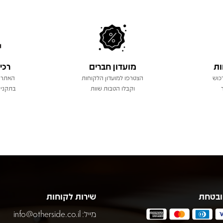
ות
מועדון חברים
רכי
כוש
הצטרפו למועדון הלקוחות
האתר 
וקבלו הטבות שוות
בתקני 
ובטחת
שירות לקוחות
מייל:
info@otherside.co.il