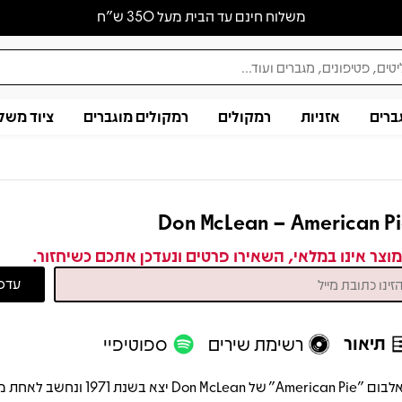
משלוח חינם עד הבית מעל 350 ש״ח
ברים
אזניות
רמקולים
רמקולים מוגברים
ציוד משל
Don McLean – American P
וצר אינו במלאי, השאירו פרטים ונעדכן אתכם כשיחזור.
תיאור
רשימת שירים
ספוטיפיי
האלבום "American Pie" של Don McLean יצא בשנת 1