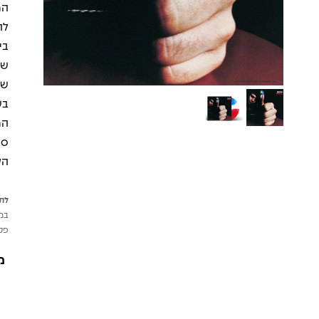
המ
לה
בש
המ
סא
הק
לתש
במי
פטי
מ