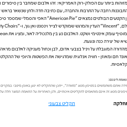
זוהות ביותר עם הפולק-רוק האמריקאי. זהו אלבום שמחבר בין סיפורים א
תבוננות רחבה על התרבות והחברה, עם כתיבה חדה ולחן שנשאר בראש לא
בין הקטעים הבולטים נמצאים "American Pie" האפי והסמלי ש
שמוסיף עומק אינטימי ושקט.
יא של יצירה כנה ונוגעת.
הדורה המוגבלת על ויניל בצבעי אדום, לבן וכחול מעניקה לאלבום מראה י
ונד חם ומאוזן - חוויה אנלוגית שמדגישה את הפשטות והיופי של ההקלטו
לאסיות.
ומת ליבכם:
דה ואתם משתמשים בפטיפון מסוג "מזוודה", ייתכן שהתקליט לא ינוגן באופן מיטבי. במקרים 
פונים מסוג זה אינם מותאמים לתקליטים איכותיים, ולכן האחריות על התאמת המוצר חלה על 
חלקה
תקליט צבעוני