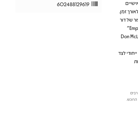
ישיים
602488129619
ורך זמן.
מספר סיפור של דור
שלם, "Vincent" העדין והמרגש שמוקדש לצייר וינסנט ואן גוך, ו-"Empty Chairs"
 האלבום נע בין מלנכוליה לאור, ומציג את Don McLean
יחודי לצד
ת
רבים
הרוכש.