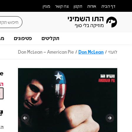
דף הבית
אודות
תקנון
צרו קשר
מגזין
תקליטים
פטיפונים
מג
לועזי
Don McLean
Don McLean – American Pie
/
/
ie
המ