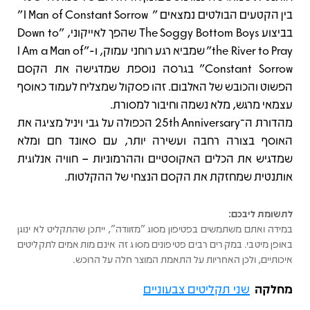
בין הקטעים הבולטים נמצאים " I Man of Constant Sorrow "
בביצוע The Soggy Bottom Boys שהפך לאייקוני, "Down to
the River to Pray" שמביא רגע רוחני עמוק, ו-"I Am a Man of
Constant Sorrow" בגרסה נוספת שמדגישה את הקסם
הפשוט והכובש של האלבום. זהו פסקול שמצליח לעמוד כאוסף
עצמאי מרגש, מלא נשמה וחיבור למסורת.
מהדורת ה־25th Anniversary הכפולה על גבי ויניל מציגה את
האוסף בצורה רחבה ועשירה יותר, עם סאונד חם ומלא
שמדגיש את הכלים האקוסטיים וההרמוניות – חוויה אנלוגית
אותנטית שמחזקת את הקסם הנצחי של ההקלטות.
לתשומת ליבכם:
במידה ואתם משתמשים בפטיפון מסוג "מזוודה", ייתכן שהתקליט לא ינוגן
באופן מיטבי. במקרים רבים פטיפונים מסוג זה אינם מותאמים לתקליטים
איכותיים, ולכן האחריות על התאמת המוצר חלה על הרוכש.
מחלקה
שני תקליטים צבעוניים