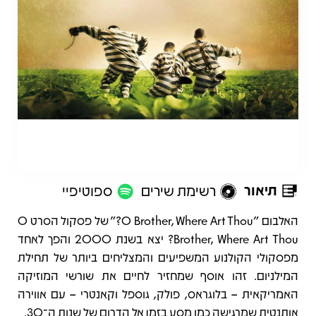
תיאור
רשימת שירים
ספוטיפיי
תיאור
האלבום "O Brother, Where Art Thou?" של פסקול הסרט O
Brother, Where Art Thou? יצא בשנת 2000 והפך לאחד
מפסקולי הקולנוע המשפיעים והמצליחים ביותר של תחילת
המילניום. זהו אוסף שמחזיר לחיים את שורשי המוזיקה
האמריקאית – בלוגראס, פולק, גוספל וקאנטרי – עם אווירה
אותנטית שמרגישה כמו מסע בזמן אל הדרום של שנות ה־30.