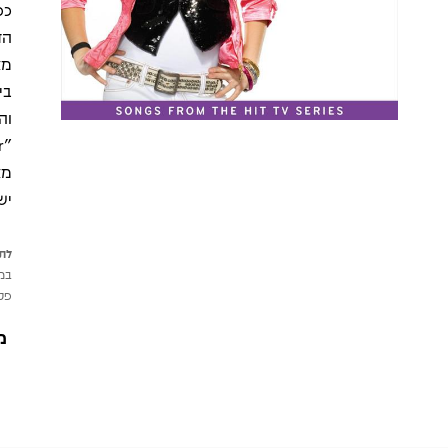
כפ
מצ
מצ
יש
לתש
במי
פטי
מ