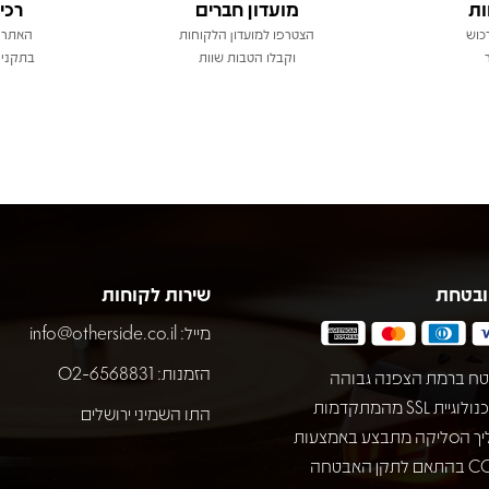
ות
מועדון חברים
רכי
כוש
הצטרפו למועדון הלקוחות
האתר 
וקבלו הטבות שוות
בתקני 
ובטחת
שירות לקוחות
מייל:
info@otherside.co.il
הזמנות: 02-6568831
ח ברמת הצפנה גבוהה
באמצעות טכנולוגיית SSL מהמתקדמות
התו השמיני ירושלים
יך הסליקה מתבצע באמצעות
חברת COMAX בהתאם לתקן האבטחה