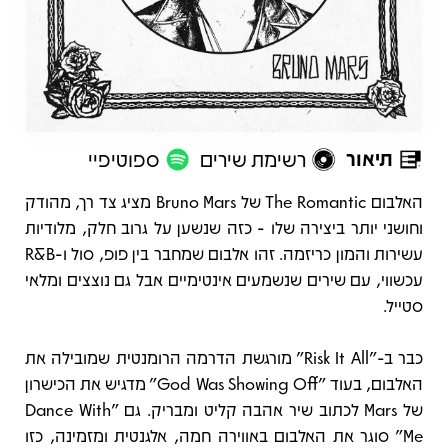
תיאור
רשימת שירים
ספוטיפיי
תיאור
האלבום The Romantic של Bruno Mars מציג צד רך, מהודק
וחושני יותר ביצירה שלו - כזה שנשען על גרוב חלק, מלודיות
עשירות והמון כריזמה. זהו אלבום שמחבר בין פופ, סול ו-R&B
עכשווי, עם שירים שנשמעים אינטימיים אבל גם נוצצים ומלאי
סטייל.
כבר ב-"Risk It All" מורגשת הדרמה הרומנטית שמובילה את
האלבום, בעוד "God Was Showing Off" מדגיש את הכישרון
של Mars לכתוב שיר אהבה קליט ומבריק. גם "Dance With
Me" סוגר את האלבום באווירה חמה, אלגנטית ומזמינה, כזו