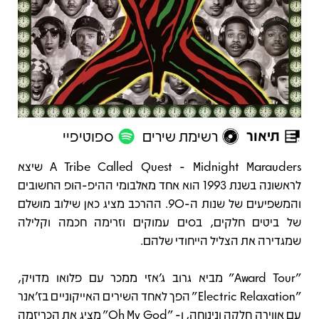
תיאור
רשימת שירים
ספוטיפיי
תיאור
A Tribe Called Quest - Midnight Marauders שיצא
לראשונה בשנת 1993 הוא אחד מאלבומי ההיפ-הופ החשובים
והמשפיעים של שנות ה-90. ההרכב מציג כאן שילוב מושלם
של ביטים חלקים, בסים עמוקים וזרימה חכמה וקלילה
שמגדירה את הצליל הייחודי שלהם.
"Award Tour" מביא גרוב ג’אזי ממכר עם פלואו מדויק,
"Electric Relaxation" הפך לאחד השירים האייקוניים בז’אנר
עם אווירה חלקה ונינוחה, ו- "Oh My God" מציג את הכריזמה