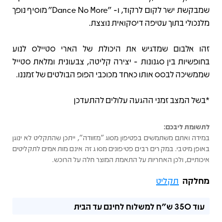
שמבקשת ישר לקום לרקוד, ו- "Dance No More" מוסיף נופך
מלנכולי בתוך עטיפה דיסקואית נוצצת.
זהו אלבום שמדגיש את היכולת של הארי סטיילס לנוע
בחופשיות בין סגנונות - יצירה קליטה, צבעונית ומלאת סטייל
שממשיכה לבסס אותו כאחד מכוכבי הפופ הבולטים של זמננו.
*בשל המצב זמני ההגעה עלולים להתעדכן
לתשומת ליבכם:
במידה ואתם משתמשים בפטיפון מסוג "מזוודה", ייתכן שהתקליט לא ינוגן
באופן מיטבי. במקרים רבים פטיפונים מסוג זה אינם מותאמים לתקליטים
איכותיים, ולכן האחריות על התאמת המוצר חלה על הרוכש.
מחלקה
תקליט
עוד
350 ש"ח
למשלוח לחינם עד הבית