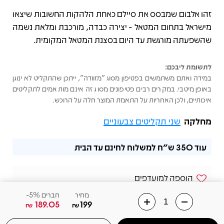
זהו אלבום שמבסס את סיילם כאחת הלהקות החשובות שיצאו
מישראל בתחום המטאל - יצירה כבדה, מורכבת ומלאת נשמה
שהשפעתה מורגשת עד היום בסצנת המטאל המקומית.
לתשומת ליבכם:
במידה ואתם משתמשים בפטיפון מסוג "מזוודה", ייתכן שהתקליט לא ינוגן
באופן מיטבי. במקרים רבים פטיפונים מסוג זה אינם מותאמים לתקליטים
איכותיים, ולכן האחריות על התאמת המוצר חלה על הרוכש.
מחלקה
שני תקליטים צבעוניים
עוד
350 ש"ח
למשלוח לחינם עד הבית
הוספה למועדפים
מחיר
חברים 5%-
שלחו הודעה בוואצאפ
189.05
199
₪
₪
02-6568831