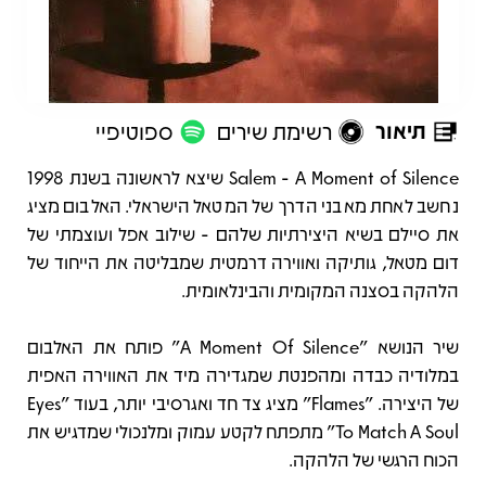
תיאור
רשימת שירים
ספוטיפיי
תיאור
Salem - A Moment of Silence שיצא לראשונה בשנת 1998
נחשב לאחת מאבני הדרך של המטאל הישראלי. האלבום מציג
את סיילם בשיא היצירתיות שלהם - שילוב אפל ועוצמתי של
דום מטאל, גותיקה ואווירה דרמטית שמבליטה את הייחוד של
הלהקה בסצנה המקומית והבינלאומית.
שיר הנושא "A Moment Of Silence" פותח את האלבום
במלודיה כבדה ומהפנטת שמגדירה מיד את האווירה האפית
של היצירה. "Flames" מציג צד חד ואגרסיבי יותר, בעוד "Eyes
To Match A Soul" מתפתח לקטע עמוק ומלנכולי שמדגיש את
הכוח הרגשי של הלהקה.