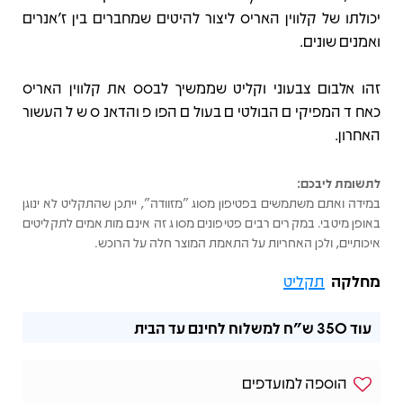
יכולתו של קלווין האריס ליצור להיטים שמחברים בין ז’אנרים
ואמנים שונים.
זהו אלבום צבעוני וקליט שממשיך לבסס את קלווין האריס
כאחד המפיקים הבולטים בעולם הפופ והדאנס של העשור
האחרון.
לתשומת ליבכם:
במידה ואתם משתמשים בפטיפון מסוג "מזוודה", ייתכן שהתקליט לא ינוגן
באופן מיטבי. במקרים רבים פטיפונים מסוג זה אינם מותאמים לתקליטים
איכותיים, ולכן האחריות על התאמת המוצר חלה על הרוכש.
מחלקה
תקליט
עוד
350 ש"ח
למשלוח לחינם עד הבית
הוספה למועדפים