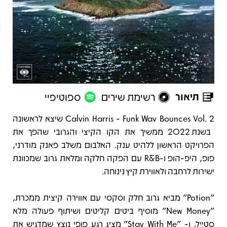
תיאור
רשימת שירים
ספוטיפיי
תיאור
Calvin Harris - Funk Wav Bounces Vol. 2 שיצא לראשונה
בשנת 2022 ממשיך את הקו הקיצי והגרובי שהפך את
הפרויקט הראשון ללהיט ענק. האלבום משלב פאנק מודרני,
פופ, היפ-הופ ו-R&B עם הפקה חלקה ומלאת גרוב שמכוונת
ישירות לרחבה ולאווירת קיץ נינוחה.
"Potion" מביא גרוב חלק וסקסי עם אווירה קיצית ממכרת,
"New Money" מוסיף ביטים קליטים ושיתוף פעולה מלא
סטייל, ו- "Stay With Me" מציג רגע פופי נוצץ שמדגיש את