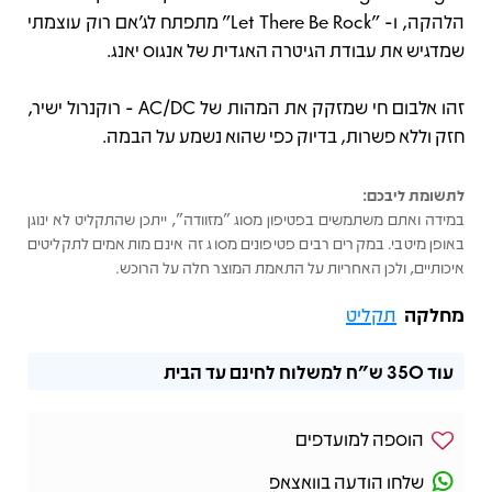
הלהקה, ו- "Let There Be Rock" מתפתח לג'אם רוק עוצמתי
שמדגיש את עבודת הגיטרה האגדית של אנגוס יאנג.
זהו אלבום חי שמזקק את המהות של AC/DC - רוקנרול ישיר,
חזק וללא פשרות, בדיוק כפי שהוא נשמע על הבמה.
לתשומת ליבכם:
במידה ואתם משתמשים בפטיפון מסוג "מזוודה", ייתכן שהתקליט לא ינוגן
באופן מיטבי. במקרים רבים פטיפונים מסוג זה אינם מותאמים לתקליטים
איכותיים, ולכן האחריות על התאמת המוצר חלה על הרוכש.
מחלקה
תקליט
עוד
350 ש"ח
למשלוח לחינם עד הבית
הוספה למועדפים
שלחו הודעה בוואצאפ