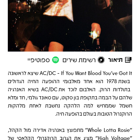
תיאור
רשימת שירים
ספוטיפיי
תיאור
AC/DC - If You Want Blood You've Got It שיצא לראשונה
בשנת 1978 הוא אחד מאלבומי ההופעה החיה הגדולים
בתולדות הרוק. האלבום לוכד את AC/DC בשיא האנרגיה
שלהם על הבמה בתקופת בון סקוט, עם סאונד גולמי, חד ומלא
חשמל שממחיש למה הלהקה נחשבת לאחת מלהקות
הרוקנרול הטובות בעולם בהופעה חיה.
"Whole Lotta Rosie" מתפוצץ באנרגיה אדירה מול הקהל,
"High Voltage" מציג את הגרוב הרוקנרולי הקלאסי של