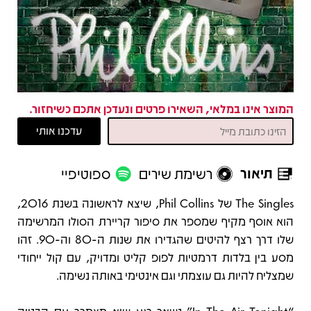
המוצר אינו במלאי, השאירו פרטים ונעדכן אתכם כשיחזור.
תיאור
רשימת שירים
ספוטיפיי
תיאור
The Singles של Phil Collins, שיצא לראשונה בשנת 2016,
הוא אוסף מקיף שמספר את סיפור קריירת הסולו המרשימה
שלו דרך רצף להיטים שהגדירו את שנות ה-80 וה-90. זהו
מסע בין בלדות דרמטיות לפופ קליט ומדויק, עם קול ייחודי
שמצליח להיות גם עוצמתי וגם אינטימי באותה נשימה.