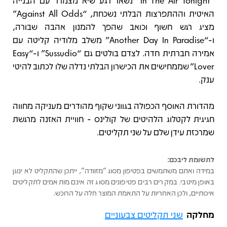
“In The Air Tonight” נשאר רגע שיא מצמרר עם הבנייה
האיטית וההתפרצות הבלתי נשכחת, “Against All Odds”
מציג רגש חשוף וכואב שהפך להמנון אהבה שבורה,
ו-“Another Day In Paradise” משלב מלודיה קליטה עם
אמירה חברתית חדה. לצדם בולטים גם “Sussudio” ו-“Easy
Lover” שממחישים את הכישרון הבלתי נדלה שלו לכתוב להיטי
ענק.
מהדורת האוסף הכפולה בגווני שקוף מהודרים מעניקה מחווה
חגיגית לקטלוג הלהיטים של קולינס - חוויית האזנה מרגשת
שמרכזת עידן שלם על שני תקליטים.
לתשומת ליבכם:
במידה ואתם משתמשים בפטיפון מסוג "מזוודה", ייתכן שהתקליט לא ינוגן
באופן מיטבי. במקרים רבים פטיפונים מסוג זה אינם מותאמים לתקליטים
איכותיים, ולכן האחריות על התאמת המוצר חלה על הרוכש.
מחלקה
שני תקליטים צבעוניים