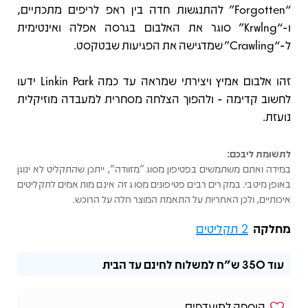
“Forgotten” להתנגשות חדה בין ראפ לריפים מתכתיים,
ו-“Krwlng” סוגר את האלבום בגרסה אפלה ואינטימית
ל-“Crawling” שמדגישה את הפגיעות שבטקסט.
זהו אלבום אמיץ ויצירתי שמראה עד כמה Linkin Park ידעו
לחשוב קדימה - ולהפוך הצלחה מסחרית למעבדה מוזיקלית
נועזת.
לתשומת ליבכם:
במידה ואתם משתמשים בפטיפון מסוג "מזוודה", ייתכן שהתקליט לא ינוגן
באופן מיטבי. במקרים רבים פטיפונים מסוג זה אינם מותאמים לתקליטים
איכותיים, ולכן האחריות על התאמת המוצר חלה על הרוכש.
מחלקה
2 תקליטים
עוד
350 ש"ח
למשלוח לחינם עד הבית
הוספה למועדפים