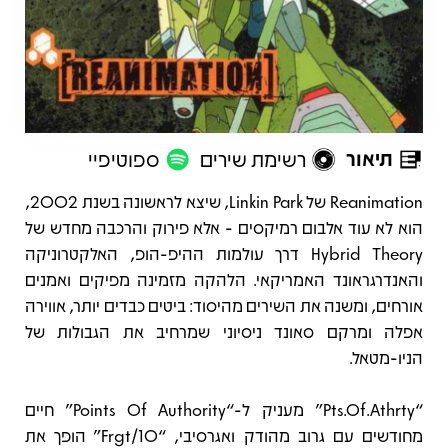
תיאור
רשימת שירים
ספוטיפיי
תיאור
Reanimation של Linkin Park, שיצא לראשונה בשנת 2002,
הוא לא עוד אלבום רמיקסים - אלא פירוק והרכבה מחדש של
Hybrid Theory דרך עולמות ההיפ-הופ, האלקטרוניקה
והאנדרגראונד האמריקאי. הלהקה מזמינה מפיקים ואמנים
אורחים, ומשנה את השירים מהיסוד: ביטים כבדים יותר, אווירה
אפלה ומרקם סאונד ניסיוני שמרחיב את הגבולות של
הניו-מטאל.
“Pts.Of.Athrty” מעניק ל-“Points Of Authority” חיים
מחודשים עם גרוב מהודק ואגרסיבי, “Frgt/10” הופך את