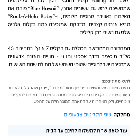
“Can’t Help Falling In Love” הפך לבלדה על-זמנית
שממשיכה לרגש גם עשורים אחרי, “Blue Hawaii” פותח את
האלבום באווירה טרופית חלומית, ו-“Rock-A-Hula Baby”
מביא אנרגיה קצבית ומדבקת שמזכירה כמה בקלות אלביס
שלט גם בשירי רוק קלילים.
המהדורה המחודשת הכוללת גם תקליט 7 אינץ’ במהירות 45
סל"ד מוסיפה נדבך אספני וחגיגי - חוויית האזנה צבעונית
שמחזירה ישר לחופים שטופי השמש של תחילת שנות השישים.
לתשומת ליבכם:
במידה ואתם משתמשים בפטיפון מסוג "מזוודה", ייתכן שהתקליט לא ינוגן
באופן מיטבי. במקרים רבים פטיפונים מסוג זה אינם מותאמים לתקליטים
איכותיים, ולכן האחריות על התאמת המוצר חלה על הרוכש.
מחלקה
שני תקליטים צבעוניים
עוד
350 ש"ח
למשלוח לחינם עד הבית