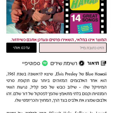
המוצר אינו במלאי, השאירו פרטים ונעדכן אתכם כשיחזור.
תיאור
רשימת שירים
ספוטיפיי
תיאור
Blue Hawaii של Elvis Presley, שיצא לראשונה בשנת 1961,
הוא אחד האלבומים המזוהים ביותר עם תקופת סרטי
המיוזיקל שלו - שילוב כובש של פופ קליל, נגיעות הוואי
רומנטיות וקסם בלתי מתאמץ שהפך לפסקול של דור שלם. זהו
אלבום שמציג את אלביס בצד הרך, המחויך והכריזמטי שלו.