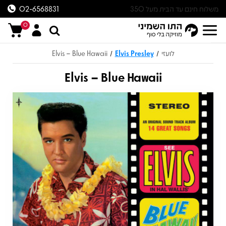
משלוח חינם עד הבית מעל 350
02-6568831
ש״ח
0
לועזי
Elvis Presley
Elvis – Blue Hawaii
/
/
Elvis – Blue Hawaii