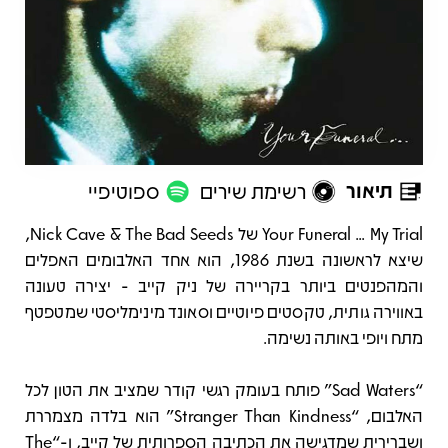
תיאור
רשימת שירים
ספוטיפיי
תיאור
Your Funeral ... My Trial של Nick Cave & The Bad Seeds,
שיצא לראשונה בשנת 1986, הוא אחד האלבומים האפלים
והמהפנטים ביותר בקריירה של ניק קייב - יצירה טעונה
באווירה גותית, טקסטים פיוטיים וסאונד מינימליסטי שמטפטף
מתח ויופי באותה נשימה.
“Sad Waters” פותח בעומק רגשי קודר שמציב את הטון לכל
האלבום, “Stranger Than Kindness” הוא בלדה מצמררת
ושברירית שמדגישה את הכתיבה הספרותית של קייב, ו-“The