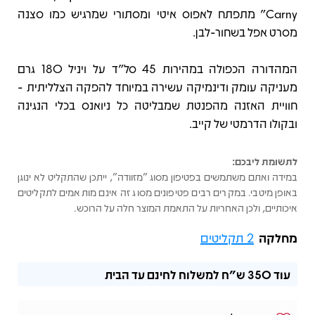
Carny” מתפתח לאפוס איטי ומסתורי שמרגיש כמו סצנה
מסרט אפל בשחור-לבן.
המהדורה הכפולה במהירות 45 סל"ד על ויניל 180 גרם
מעניקה עומק ודינמיקה עשירה במיוחד להפקה הצלליתית -
חוויית האזנה מהפנטת שמבליטה כל ניואנס בכלי הנגינה
ובקולו הדרמטי של קייב.
לתשומת ליבכם:
במידה ואתם משתמשים בפטיפון מסוג "מזוודה", ייתכן שהתקליט לא ינוגן
באופן מיטבי. במקרים רבים פטיפונים מסוג זה אינם מותאמים לתקליטים
איכותיים, ולכן האחריות על התאמת המוצר חלה על הרוכש.
מחלקה
2 תקליטים
עוד
350 ש"ח
למשלוח לחינם עד הבית