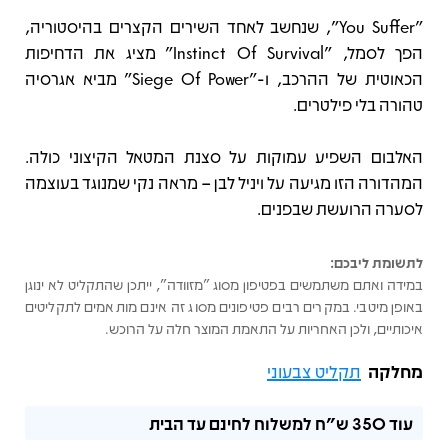
"You Suffer", שנחשב לאחד השירים הקצרים בהיסטוריה,
הפך לסמל, "Instinct Of Survival" מציג את הדחיפות
הכאוטית של ההרכב, ו-"Siege Of Power" מביא אגרסיה
טהורה בלי פילטרים.
האלבום השפיע עמוקות על סצנת המטאל הקיצוני כולה.
המהדורה הזו מגיעה על ויניל לבן – מראה נקי שמנוגד בעוצמה
לסערה הרועשת שבפנים.
לתשומת ליבכם:
במידה ואתם משתמשים בפטיפון מסוג "מזוודה", ייתכן שהתקליט לא ינוגן
באופן מיטבי. במקרים רבים פטיפונים מסוג זה אינם מותאמים לתקליטים
איכותיים, ולכן האחריות על התאמת המוצר חלה על הרוכש.
מחלקה
תקליט צבעוני
עוד
350 ש"ח
למשלוח לחינם עד הבית