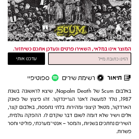
המוצר אינו במלאי, השאירו פרטים ונעדכן אתכם כשיחזור.
תיאור
רשימת שירים
ספוטיפיי
תיאור
באלבום Scum של Napalm Death, שיצא לראשונה בשנת
1987, נולד למעשה ז'אנר הגריינדקור. זהו פיצוץ של פאנק
הארדקור, מטאל קיצוני ומהירות בלתי נתפסת, באלבום קצר,
אלים וישיר שלא דומה לשום דבר שקדם לו. ההפקה גולמית,
השירים נחתכים בשניות, והמסר – אנטי־מערכתי, פוליטי וחסר
פשרות.