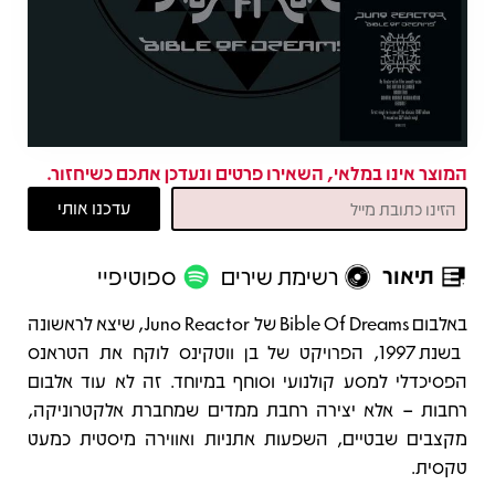
המוצר אינו במלאי, השאירו פרטים ונעדכן אתכם כשיחזור.
תיאור
רשימת שירים
ספוטיפיי
תיאור
באלבום Bible Of Dreams של Juno Reactor, שיצא לראשונה
בשנת 1997, הפרויקט של בן ווטקינס לוקח את הטראנס
הפסיכדלי למסע קולנועי וסוחף במיוחד. זה לא עוד אלבום
רחבות – אלא יצירה רחבת ממדים שמחברת אלקטרוניקה,
מקצבים שבטיים, השפעות אתניות ואווירה מיסטית כמעט
טקסית.