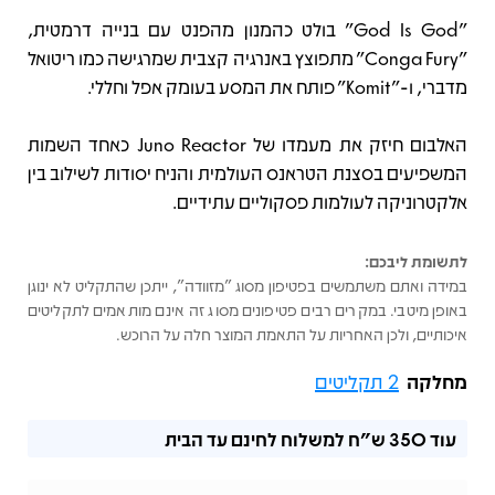
"God Is God" בולט כהמנון מהפנט עם בנייה דרמטית,
"Conga Fury" מתפוצץ באנרגיה קצבית שמרגישה כמו ריטואל
מדברי, ו-"Komit" פותח את המסע בעומק אפל וחללי.
האלבום חיזק את מעמדו של Juno Reactor כאחד השמות
המשפיעים בסצנת הטראנס העולמית והניח יסודות לשילוב בין
אלקטרוניקה לעולמות פסקוליים עתידיים.
לתשומת ליבכם:
במידה ואתם משתמשים בפטיפון מסוג "מזוודה", ייתכן שהתקליט לא ינוגן
באופן מיטבי. במקרים רבים פטיפונים מסוג זה אינם מותאמים לתקליטים
איכותיים, ולכן האחריות על התאמת המוצר חלה על הרוכש.
מחלקה
2 תקליטים
עוד
350 ש"ח
למשלוח לחינם עד הבית