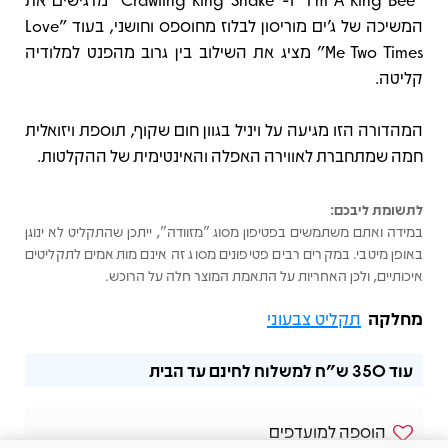
המשיכה של ג'ים מוריסון לבלוז מחוספס וחושני, בעוד "Love
Me Two Times" מציג את השילוב בין גרוב מהפנט למלודיה
קליטה.
המהדורה הזו מגיעה על ויניל בגוון חום שקוף, תוספת ויזואלית
חמה שמתחברת לאווירה האפלה והאינטימית של ההקלטות.
לתשומת ליבכם:
במידה ואתם משתמשים בפטיפון מסוג "מזוודה", ייתכן שהתקליט לא ינוגן
באופן מיטבי. במקרים רבים פטיפונים מסוג זה אינם מותאמים לתקליטים
איכותיים, ולכן האחריות על התאמת המוצר חלה על הרוכש.
מחלקה
תקליט צבעוני
עוד
350 ש"ח
למשלוח לחינם עד הבית
הוספה למועדפים