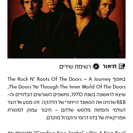
תיאור
רשימת שירים
תיאור
באוסף The Rock N' Roots Of The Doors – A Journey
Through The Inner World Of The Doors של The Doors,
שיצא לראשונה בשנת 1970, נחשפים השורשים הבלוזיים וה-
R&B שהזינו את הסאונד הייחודי של הלהקה. זהו מסע אל הצד
הגולמי והפחות מלוטש שלהם – חיבור עמוק למסורת
אמריקאית של בלוז דרומי ורוקנרול מוקדם.
"I'm A King Bee" ו-"Crawling King Snake" מדגישים את