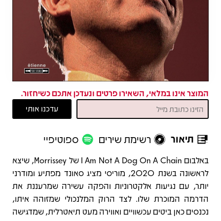
המוצר אינו במלאי, השאירו פרטים ונעדכן אתכם כשיחזור.
תיאור
רשימת שירים
ספוטיפיי
תיאור
באלבום I Am Not A Dog On A Chain של Morrissey, שיצא
לראשונה בשנת 2020, מוריסי מציג סאונד מפתיע ומודרני
יותר, עם נגיעות אלקטרוניות והפקה עשירה שמרעננת את
הדרמה המוכרת שלו. לצד הרוק המלנכולי שמזוהה איתו,
נכנסים כאן ביטים עכשוויים ואווירה מעט תיאטרלית, שמדגישה