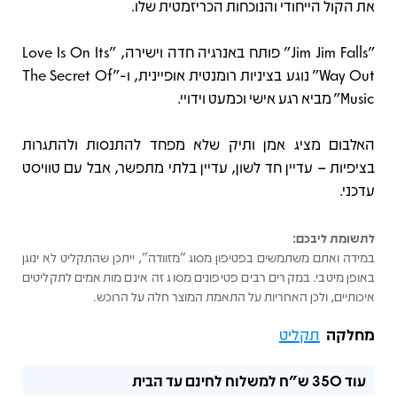
את הקול הייחודי והנוכחות הכריזמטית שלו.
"Jim Jim Falls" פותח באנרגיה חדה וישירה, "Love Is On Its
Way Out" נוגע בציניות רומנטית אופיינית, ו-"The Secret Of
Music" מביא רגע אישי וכמעט וידויי.
האלבום מציג אמן ותיק שלא מפחד להתנסות ולהתגרות
בציפיות – עדיין חד לשון, עדיין בלתי מתפשר, אבל עם טוויסט
עדכני.
לתשומת ליבכם:
במידה ואתם משתמשים בפטיפון מסוג "מזוודה", ייתכן שהתקליט לא ינוגן
באופן מיטבי. במקרים רבים פטיפונים מסוג זה אינם מותאמים לתקליטים
איכותיים, ולכן האחריות על התאמת המוצר חלה על הרוכש.
מחלקה
תקליט
עוד
350 ש"ח
למשלוח לחינם עד הבית