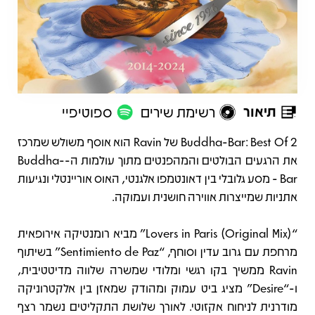
תיאור
רשימת שירים
ספוטיפיי
תיאור
Buddha-Bar: Best Of 2 של Ravin הוא אוסף משולש שמרכז
את הרגעים הבולטים והמהפנטים מתוך עולמות ה-Buddha-
Bar - מסע גלובלי בין דאונטמפו אלגנטי, האוס אוריינטלי ונגיעות
אתניות שמייצרות אווירה חושנית ועמוקה.
“Lovers in Paris (Original Mix)” מביא רומנטיקה אירופאית
מרחפת עם גרוב עדין וסוחף, “Sentimiento de Paz” בשיתוף
Ravin ממשיך בקו רגשי ומלודי שמשרה שלווה מדיטטיבית,
ו-“Desire” מציג ביט עמוק ומהודק שמאזן בין אלקטרוניקה
מודרנית לניחוח אקזוטי. לאורך שלושת התקליטים נשמר רצף