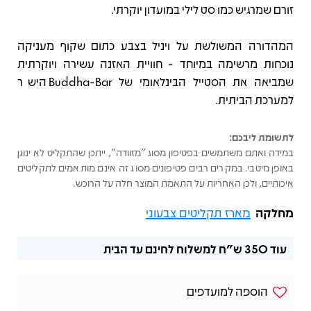
זורם שמרגיש כמו סט לילי במועדון יוקרתי.
המהדורה המשולשת על ויניל בצבע כתום שקוף מעניקה
נוכחות מרשימה במיוחד - חוויית האזנה עשירה ויוקרתית
שמביאה את הסטייל הבינלאומי של Buddha-Bar הישר
למערכת הביתית.
לתשומת ליבכם:
במידה ואתם משתמשים בפטיפון מסוג "מזוודה", ייתכן שהתקליט לא ינוגן
באופן מיטבי. במקרים רבים פטיפונים מסוג זה אינם מותאמים לתקליטים
איכותיים, ולכן האחריות על התאמת המוצר חלה על הרוכש.
מחלקה
מארז תקליטים צבעוני
עוד
350 ש"ח
למשלוח לחינם עד הבית
הוספה למועדפים