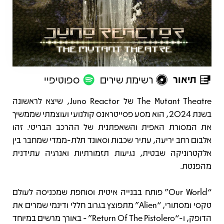
תיאור
רשימת שירים
ספוטיפיי
תיאור
The Mutant Theatre של Juno Reactor, שיצא לראשונה
בשנת 2024, הוא מסע פסייטראנס קולנועי ועוצמתי שממשיך
את המסורת האפית והשאפתנית של ההרכב הבריטי. זהו
אלבום רחב יריעה, עתיר שכבות וסאונד תלת-ממדי שמחבר בין
אלקטרוניקה שבטית, נגיעות תזמורתיות ואנרגיה עתידנית
מהפנטת.
“Our World” פותח בבנייה איטית וסוחפת שמכניסה לעולם
טקסי ומסתורי, “Alien” מתפוצץ בגרוב חללי ודינמי שמרים את
הדופק, ו-“Return Of The Pistolero” - באורך מרשים במיוחד