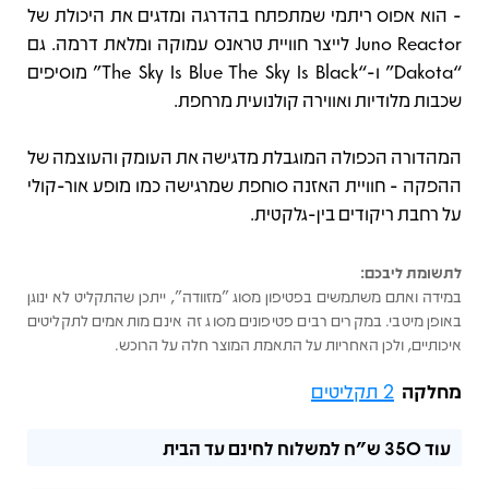
- הוא אפוס ריתמי שמתפתח בהדרגה ומדגים את היכולת של
Juno Reactor לייצר חוויית טראנס עמוקה ומלאת דרמה. גם
“Dakota” ו-“The Sky Is Blue The Sky Is Black” מוסיפים
שכבות מלודיות ואווירה קולנועית מרחפת.
המהדורה הכפולה המוגבלת מדגישה את העומק והעוצמה של
ההפקה - חוויית האזנה סוחפת שמרגישה כמו מופע אור-קולי
על רחבת ריקודים בין-גלקטית.
לתשומת ליבכם:
במידה ואתם משתמשים בפטיפון מסוג "מזוודה", ייתכן שהתקליט לא ינוגן
באופן מיטבי. במקרים רבים פטיפונים מסוג זה אינם מותאמים לתקליטים
איכותיים, ולכן האחריות על התאמת המוצר חלה על הרוכש.
מחלקה
2 תקליטים
עוד
350 ש"ח
למשלוח לחינם עד הבית