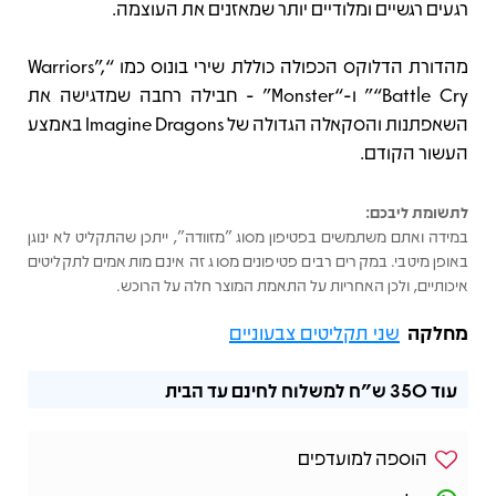
רגעים רגשיים ומלודיים יותר שמאזנים את העוצמה.
מהדורת הדלוקס הכפולה כוללת שירי בונוס כמו “Warriors”,
“Battle Cry” ו-“Monster” - חבילה רחבה שמדגישה את
השאפתנות והסקאלה הגדולה של Imagine Dragons באמצע
העשור הקודם.
לתשומת ליבכם:
במידה ואתם משתמשים בפטיפון מסוג "מזוודה", ייתכן שהתקליט לא ינוגן
באופן מיטבי. במקרים רבים פטיפונים מסוג זה אינם מותאמים לתקליטים
איכותיים, ולכן האחריות על התאמת המוצר חלה על הרוכש.
מחלקה
שני תקליטים צבעוניים
עוד
350 ש"ח
למשלוח לחינם עד הבית
הוספה למועדפים