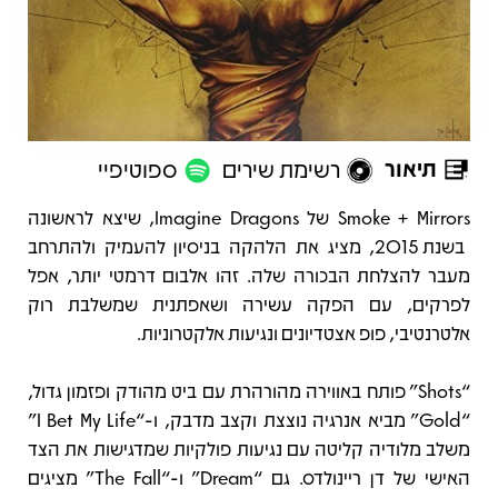
תיאור
רשימת שירים
ספוטיפיי
תיאור
Smoke + Mirrors של Imagine Dragons, שיצא לראשונה
בשנת 2015, מציג את הלהקה בניסיון להעמיק ולהתרחב
מעבר להצלחת הבכורה שלה. זהו אלבום דרמטי יותר, אפל
לפרקים, עם הפקה עשירה ושאפתנית שמשלבת רוק
אלטרנטיבי, פופ אצטדיונים ונגיעות אלקטרוניות.
“Shots” פותח באווירה מהורהרת עם ביט מהודק ופזמון גדול,
“Gold” מביא אנרגיה נוצצת וקצב מדבק, ו-“I Bet My Life”
משלב מלודיה קליטה עם נגיעות פולקיות שמדגישות את הצד
האישי של דן ריינולדס. גם “Dream” ו-“The Fall” מציגים