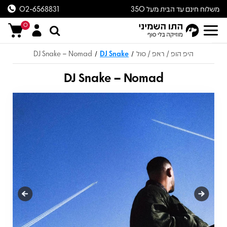
משלוח חינם עד הבית מעל 350
02-6568831
ש״ח
0
היפ הופ / ראפ / סול
DJ Snake
DJ Snake – Nomad
/
/
DJ Snake – Nomad