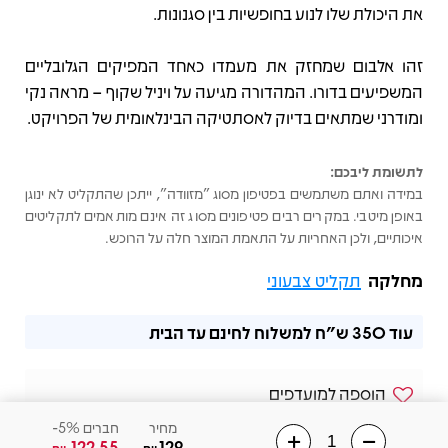
את היכולת שלו לנוע בחופשיות בין סגנונות.
זהו אלבום שמחזק את מעמדו כאחד המפיקים הגלובליים
המשפיעים בדורו. המהדורה מגיעה על ויניל שקוף – מראה נקי
ומודרני שמתאים בדיוק לאסתטיקה הבינלאומית של הפרויקט.
לתשומת ליבכם:
במידה ואתם משתמשים בפטיפון מסוג "מזוודה", ייתכן שהתקליט לא ינוגן
באופן מיטבי. במקרים רבים פטיפונים מסוג זה אינם מותאמים לתקליטים
איכותיים, ולכן האחריות על התאמת המוצר חלה על הרוכש.
מחלקה
תקליט צבעוני
עוד
350 ש"ח
למשלוח לחינם עד הבית
הוספה למועדפים
מחיר
חברים 5%-
שלחו הודעה בוואצאפ
122.55
129
₪
₪