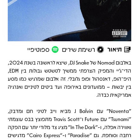
תיאור
רשימת שירים
ספוטיפיי
תיאור
באלבום Nomad של DJ Snake, שיצא לראשונה בשנת 2024,
הדי־ג'יי והמפיק הצרפתי ממשיך לטשטש גבולות בין EDM,
היפ־הופ, דאנסהול ופופ גלובלי. זה אלבום שמרגיש כמו מסע
בין יבשות – ממועדונים באירופה ועד ביטים לטיניים ואנרגיה
אמריקאית כבדה.
"Noventa" עם J Balvin מביא וייב לטיני חם ומדבק,
"Tsunami" עם Future ו־Travis Scott מתפוצץ בבס עוצמתי
ואווירה אפלה, ו-"In The Dark" מציג צד מלודי יותר עם הפקה
רחבה וסוחפת. גם "Paradise" ו-"Cairo Express" מדגישים