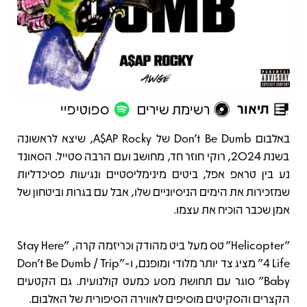
תיאור
רשימת שירים
ספוטיפיי
תיאור
באלבום Don't Be Dumb של A$AP Rocky, שיצא לראשונה
בשנת 2024, רוקי חוזר חד, מחושב ועם הרבה סטייל. הסאונד
נע בין טראפ אפל, ביטים מינימליסטיים ונגיעות פסיכדליות
שמזכירות את הימים הניסיוניים שלו, אבל עם בגרות וביטחון של
אמן שכבר הוכיח את עצמו.
"Helicopter" טס מעל ביט מהודק וכריזמה קרה, "Stay Here
4 Life" מציג צד יותר מלודי ומופנם, ו-"Don't Be Dumb / Trip
Baby" סוגר עם תחושת מסע כמעט קולנועית. גם הקטעים
הקצרים והסקיטים מוסיפים לאווירה הסיפורית של האלבום.