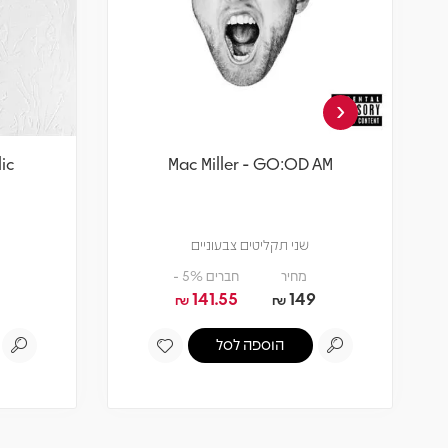
‹
lic
Mac Miller - GO:OD AM
שני תקליטים צבעוניים
מחיר
חברים 5% -
141.55
149
₪
₪
הוספה לסל