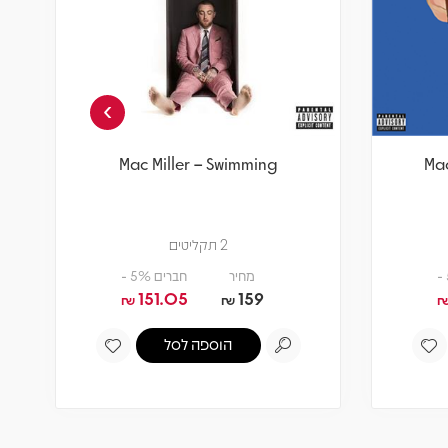
›
Mac Miller – Swimming
Mac
2 תקליטים
מחיר
חברים 5% -
151.05
159
₪
₪
הוספה לסל