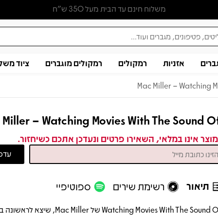
משלוח חינם עד הבית מעל 350 ש״ח
ברים
אזניות
רמקולים
רמקולים מוגברים
ציוד משל
Mac Miller – Watching M
 Miller – Watching Movies With The Sound O
וצר אינו במלאי, השאירו פרטים ונעדכן אתכם כשיחזור.
תיאור
רשימת שירים
ספוטיפיי
Watching Movies With The Sound Off של Mac Miller, שיצא