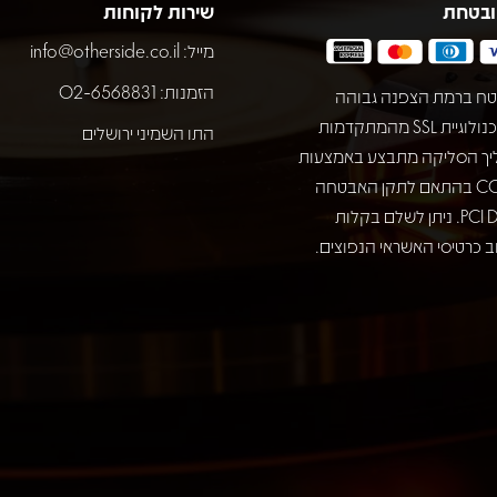
ובטחת
שירות לקוחות
מייל:
info@otherside.co.il
הזמנות: 02-6568831
ח ברמת הצפנה גבוהה
באמצעות טכנולוגיית SSL מהמתקדמות
התו השמיני ירושלים
יך הסליקה מתבצע באמצעות
חברת COMAX בהתאם לתקן האבטחה
המחמיר PCI DSS. ניתן לשלם בקלות
 כרטיסי האשראי הנפוצים.