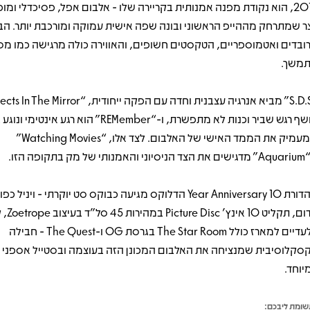
2013, הוא נקודת מפנה אמנותית בקריירה שלו - אלבום אפל, פסיכדלי ומו
צר שמתרחק מההייפ הראשוני ובונה שפה אישית עמוקה ומורכבת יותר. הב
ובדים ואטמוספריים, הטקסטים חשופים, והאווירה כולה מרגישה כמו מס
משך.
חושף רגש שביר וכנות לא מתפשרת, ו-“REMember” הוא רגע אינט
שמעמיק את הממד האישי של האלבום. לצד אלו, “Watching Movies”
ותי של מק בתקופה הזו.
מהדורת 10 Year Anniversary הדלוקס מגיעה כבוקס סט יוקרתי - ויניל כ
אדום, תקליט
בלעדיים למארז כולל The Star Room בגרסת OG ו-The Quest - חבילה
סקלוסיבית שמנציחה את האלבום המכונן הזה בעוצמה ובסטייל אספני 
יוחד.
ומת ליבכם: