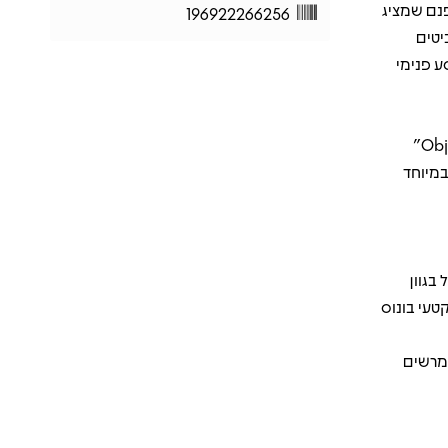
פנם שמציג
196922266256
יטים
ע פנימי
“S.D.S” מביא אנרגיה עצבנית וחדה עם הפקה ייחודית, “Objects In The Mirror”
ימי ונוגע במיוחד
פול בגוון
 10 אינץ’ Picture Disc במהירות 45 סל"ד בעיצוב Zoetrope, קטעי בונוס
מרשים