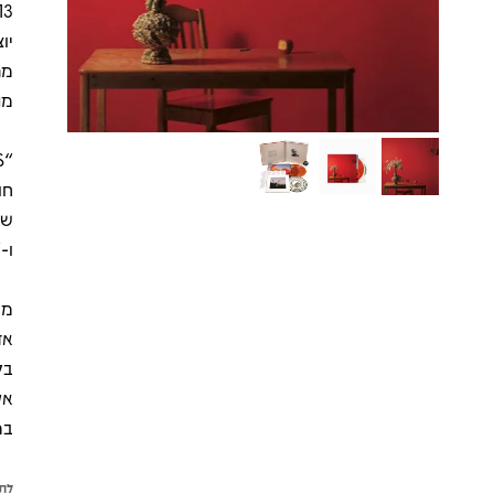
יו
מר
מת
ו-“Aquarium” מדגישים את הצד הניסיוני והאמנ
אק
במ
לתש