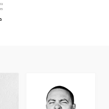
במי
פטי
מ