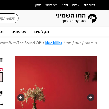
דף הבית
אודות
תקנון
צרו קשר
מגזין
תקליטים
פטיפונים
מג
היפ הופ / ראפ / סול
Mac Miller
ovies With The Sound Off
/
/
ff
המ