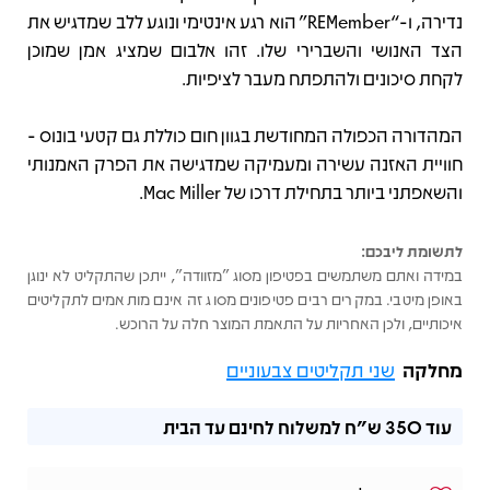
נדירה, ו-“REMember” הוא רגע אינטימי ונוגע ללב שמדגיש את
הצד האנושי והשברירי שלו. זהו אלבום שמציג אמן שמוכן
לקחת סיכונים ולהתפתח מעבר לציפיות.
המהדורה הכפולה המחודשת בגוון חום כוללת גם קטעי בונוס -
חוויית האזנה עשירה ומעמיקה שמדגישה את הפרק האמנותי
והשאפתני ביותר בתחילת דרכו של Mac Miller.
לתשומת ליבכם:
במידה ואתם משתמשים בפטיפון מסוג "מזוודה", ייתכן שהתקליט לא ינוגן
באופן מיטבי. במקרים רבים פטיפונים מסוג זה אינם מותאמים לתקליטים
איכותיים, ולכן האחריות על התאמת המוצר חלה על הרוכש.
מחלקה
שני תקליטים צבעוניים
עוד
350 ש"ח
למשלוח לחינם עד הבית