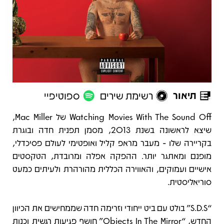
תיאור
רשימת שירים
ספוטיפיי
תיאור
Watching Movies With The Sound Off של Mac Miller,
שיצא לראשונה בשנת 2013, מסמן תפנית חדה ובוגרת
בקריירה שלו - מעבר מראפ קליל ואופטימי לעולם פסיכדלי,
מופנם ומאתגר יותר. ההפקה אפלה ומרובדת, הטקסטים
אישיים ועמוקים, והאווירה הכללית מהורהרת ולעיתים כמעט
סוריאליסטית.
“S.D.S” בולט עם ביט ייחודי וזרימה חדה שממחישים את הכיוון
החדש, “Objects In The Mirror” חושף פגיעות רגשית וכנות