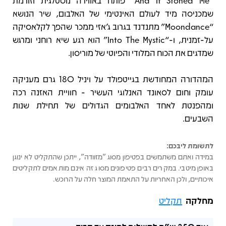
“And It Stoned Me” פותח באווירה נוסטלגית וזורמת
שמכניסה מיד לעולם האינטימי של האלבום, שיר הנושא
“Moondance” מתנדנד בגרוב ג’אזי ממכר שהפך לקלאסיקה
על-זמנית, ו-“Into The Mystic” הוא רגע שיא רוחני ומרגש
שמדגים את הכוח המלודי והפיוטי של מוריסון.
המהדורה המחודשת בגייטפולד על ויניל 180 גרם מעניקה
עומק וחום לסאונד האנלוגי העשיר - חוויית האזנה רכה
ומהפנטת לאחד האלבומים הגדולים של תחילת שנות
השבעים.
לתשומת ליבכם:
במידה ואתם משתמשים בפטיפון מסוג "מזוודה", ייתכן שהתקליט לא ינוגן
באופן מיטבי. במקרים רבים פטיפונים מסוג זה אינם מותאמים לתקליטים
איכותיים, ולכן האחריות על התאמת המוצר חלה על הרוכש.
מחלקה
תקליט