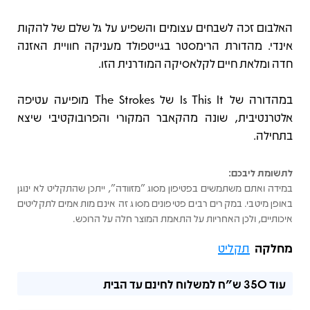
האלבום זכה לשבחים עצומים והשפיע על גל שלם של להקות
אינדי. מהדורת הרימסטר בגייטפולד מעניקה חוויית האזנה
חדה ומלאת חיים לקלאסיקה המודרנית הזו.
במהדורה של Is This It של The Strokes מופיעה עטיפה
אלטרנטיבית, שונה מהקאבר המקורי והפרובוקטיבי שיצא
בתחילה.
לתשומת ליבכם:
במידה ואתם משתמשים בפטיפון מסוג "מזוודה", ייתכן שהתקליט לא ינוגן
באופן מיטבי. במקרים רבים פטיפונים מסוג זה אינם מותאמים לתקליטים
איכותיים, ולכן האחריות על התאמת המוצר חלה על הרוכש.
מחלקה
תקליט
עוד
350 ש"ח
למשלוח לחינם עד הבית