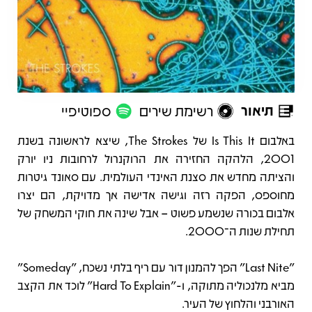
תיאור
רשימת שירים
ספוטיפיי
תיאור
באלבום Is This It של The Strokes, שיצא לראשונה בשנת
2001, הלהקה החזירה את הרוקנרול לרחובות ניו יורק
והציתה מחדש את סצנת האינדי העולמית. עם סאונד גיטרות
מחוספס, הפקה רזה וגישה אדישה אך מדויקת, הם יצרו
אלבום בכורה שנשמע פשוט – אבל שינה את חוקי המשחק של
תחילת שנות ה־2000.
"Last Nite" הפך להמנון דור עם ריף בלתי נשכח, "Someday"
מביא מלנכוליה מתוקה, ו-"Hard To Explain" לוכד את הקצב
האורבני והלחוץ של העיר.