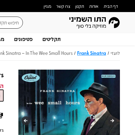
דף הבית
אודות
תקנון
צרו קשר
מגזין
תקליטים
פטיפונים
מג
לועזי
Frank Sinatra
nk Sinatra – In The Wee Small Hours
/
/
rs
המ