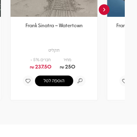
‹
y Jones
Frank Sinatra – Watertown
My Lady
תקליט
מחיר
חברים 5% -
237.50
250
₪
₪
הוספה לסל