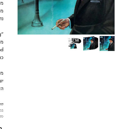
מא
מו
נד
כו
מה
יו
הל
לתש
במי
פטי
מ