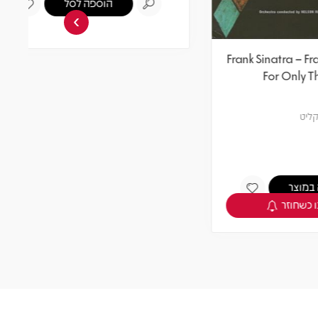
›
Frank Sinatra – My Way
Frank S
תקליט
מחיר
חברים 5% -
114
120
₪
₪
הוספה לסל