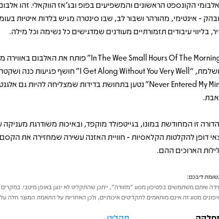
לבומי הקונספט הראשונים והמשפיעים בפופ ובג'אז הווקאלי. זהו אלבום
בהק - אינטימי, מהורהר ושבור לב, שבו סינטרה מגיש בלדות איטיות בעומ
יר, בליווי עיבודים תזמורתיים מעודנים שמדגישים כל נשימה וכל מילה.
“In The Wee Small Hours Of The Morning” פותח את האלבום בא
Never Entered My Mind” נטען בתחושת בדידות שמצליחה להיות גם אלג
אבת.
דורה זו המחודשת במונו, בגייטפולד מוקפד, ובאיכות משודרגת מעניקה ע
צאי דופן להקלטות הקלאסיות - חוויית האזנה עשירה שמחזירה את הקסם
ילות הארוכים ההם.
ומת ליבכם:
דה ואתם משתמשים בפטיפון מסוג "מזוודה", ייתכן שהתקליט לא ינוגן באופן מיטבי. במקרים 
פונים מסוג זה אינם מותאמים לתקליטים איכותיים, ולכן האחריות על התאמת המוצר חלה על 
חלקה
תקליט