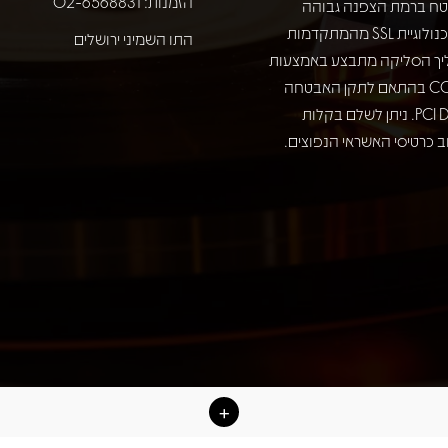
הזמנות: 02-6568831
ח ברמת הצפנה גבוהה
באמצעות טכנולוגיית SSL מהמתקדמות
התו השמיני ירושלים
יך הסליקה מתבצע באמצעות
חברת COMAX בהתאם לתקן האבטחה
המחמיר PCI DSS. ניתן לשלם בקלות
 כרטיסי האשראי הנפוצים.