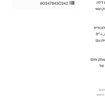
 לילה
602478450242
ק רגשי
ווירה מלנכולית
מושלמת, “I Get Along Without You Very Well” חושף פגיעות כנה ושקטה, ו-“It
נטית וגם
ומק וחום
 של
רבים
הרוכש.