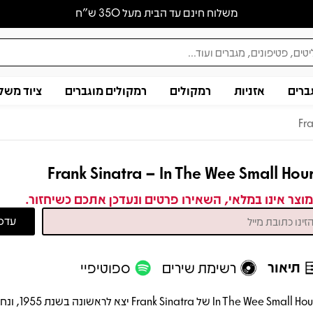
משלוח חינם עד הבית מעל 350 ש״ח
ברים
אזניות
רמקולים
רמקולים מוגברים
ציוד משל
Fra
Frank Sinatra – In The Wee Small Hou
וצר אינו במלאי, השאירו פרטים ונעדכן אתכם כשיחזור.
תיאור
רשימת שירים
ספוטיפיי
In The Wee Small Hours ש