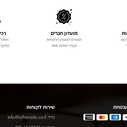
ות
מועדון חברים
רכי
כוש
הצטרפו למועדון הלקוחות
האתר 
וקבלו הטבות שוות
בתקני 
ובטחת
שירות לקוחות
מייל:
info@otherside.co.il