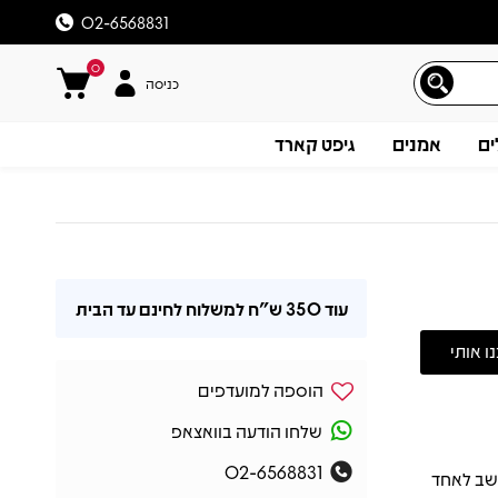
02-6568831
0
כניסה
ים
אמנים
גיפט קארד
עוד
350 ש"ח
למשלוח לחינם עד הבית
הוספה למועדפים
שלחו הודעה בוואצאפ
02-6568831
ל Frank Sinatra יצא לראשונה בשנת 1955, ונחשב לאחד
תיאור